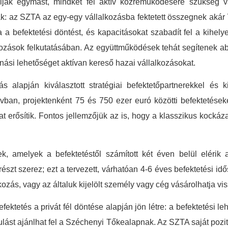
lják egymást, mindkét fél aktív közreműködésére szükség 
ák: az SZTA az egy-egy vállalkozásba fektetett összegnek akár 7
a befektetési döntést, és kapacitásokat szabadít fel a kihely
kozások felkutatásában. Az együttműködések tehát segítenek ab
nási lehetőséget aktívan kereső hazai vállalkozásokat.
alapján kiválasztott stratégiai befektetőpartnerekkel és ki
ávban, projektenként 75 és 750 ezer euró közötti befektetések
 erősítik. Fontos jellemzőjük az is, hogy a klasszikus kockáz
, amelyek a befektetéstől számított két éven belül elérik a 
részt szerez; ezt a tervezett, várhatóan 4-6 éves befektetési i
kozás, vagy az általuk kijelölt személy vagy cég vásárolhatja vi
tetés a privát fél döntése alapján jön létre: a befektetési lehe
rsulást ajánlhat fel a Széchenyi Tőkealapnak. Az SZTA saját poz