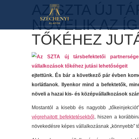
AZ SZTA ÚJ T
NÖVELIK AZ 
TŐKÉHEZ JUT
ejtettünk. És bár a következő pár évben komo
korlátlanok. Ilyenkor mind a befektetők, mi
növeli a hazai kis- és középvállalkozások szá
Mostantól a kisebb és nagyobb „tőkeinjekciót
végrehajtott befektetésekből
, hiszen a korábbi
növekedésre képes vállalkozásnak „könnyebb” tő