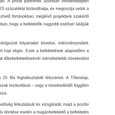
van. A privát partnerek azonban mindenképpen
0 százalékát biztosíthatja, és megosztja velük a
ezhető forrásokban, meglévő projektjeik szakértő
ban, hogy a befektetők nagyobb eséllyel találják
dolgozott folyamatot követve, intézményesített,
et hajt végre. Ezek a befektetések alapvetően a
ati tőkebefektetéseknél mérsékeltebb növekedést
25 fős foglalkoztatotti létszámot. A Tőkealap,
dőszak lezárultával – vagy a növekedéstől függően
ssza.
tőség felkutatását és vizsgálatát, majd a pozitív
itív döntése esetén a magánbefektető a befektetés