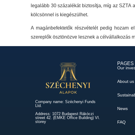
legalább 30 százalékát biztosítja, míg az SZTA a
kölcsönnel is kiegészülhet.
A magánbefektetők részvételét pedig hozam elté
szereplők ösztönözve lesznek a célvállalkozás m
PAGES
Our inve
About us
Sustainab
Company name: Széchenyi Funds
Ltd.
News
Address: 1072 Budapest Rákóczi
street 42. (EMKE Office Building) VI.
storey
FAQ