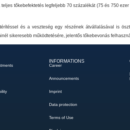
 teljes tőkebefektetés legfeljebb 70 százalékát (75 és 750 ezer
rítéssel és a veszteség egy részének átvállalásával is ösztön
inél sikeresebb működtetésére, jelentős tőkebevonás felhasznál
INFORMATIONS
stments
Career
Announcements
ility
Imprint
Data protection
Terms of Use