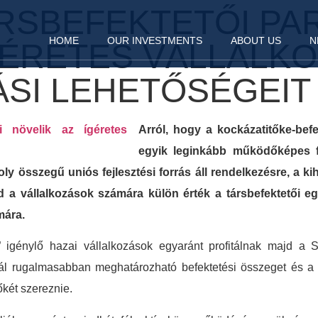
ÁRSBEFEKTETŐI P
HOME
OUR INVESTMENTS
ABOUT US
N
ÍGÉRETES VÁLLALK
ÁSI LEHETŐSÉGEIT
Arról, hogy a kockázatitőke-bef
egyik leginkább működőképes f
ly összegű uniós fejlesztési forrás áll rendelkezésre, a k
nd a vállalkozások számára külön érték a társbefektetői e
mára.
” igénylő hazai vállalkozások egyaránt profitálnak majd a 
nál rugalmasabban meghatározható befektetési összeget és a 
két szereznie.