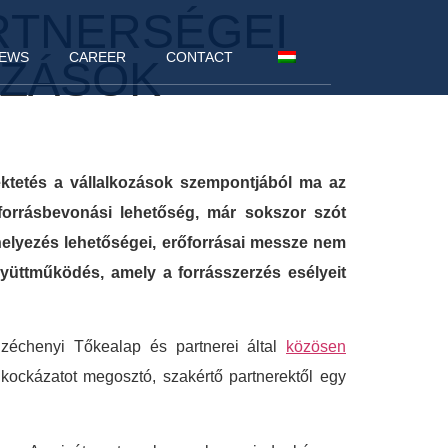
ARTNERSÉGEI
EWS
CAREER
CONTACT
OZÁSOK
ektetés a vállalkozások szempontjából ma az
orrásbevonási lehetőség, már sokszor szót
ihelyezés lehetőségei, erőforrásai messze nem
gyüttműködés, amely a forrásszerzés esélyeit
Széchenyi Tőkealap és partnerei által
közösen
kockázatot megosztó, szakértő partnerektől egy