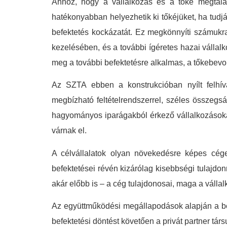
Ahhoz, hogy a vállalkozás és a tőke megtalá
hatékonyabban helyezhetik ki tőkéjüket, ha tudj
befektetés kockázatát. Ez megkönnyíti számukra 
kezelésében, és a további ígéretes hazai vállal
meg a további befektetésre alkalmas, a tőkebevo
Az SZTA ebben a konstrukcióban nyílt felhívás 
megbízható feltételrendszerrel, széles összegs
hagyományos iparágakból érkező vállalkozásokat
várnak el.
A célvállalatok olyan növekedésre képes cégek
befektetései révén kizárólag kisebbségi tulajdon
akár előbb is – a cég tulajdonosai, maga a vállal
Az együttműködési megállapodások alapján a befek
befektetési döntést követően a privát partner tá