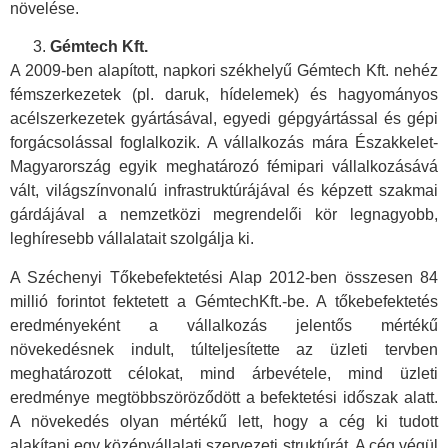
növelése.
Gémtech Kft.
A 2009-ben alapított, napkori székhelyű Gémtech Kft. nehéz
fémszerkezetek (pl. daruk, hídelemek) és hagyományos
acélszerkezetek gyártásával, egyedi gépgyártással és gépi
forgácsolással foglalkozik. A vállalkozás mára Északkelet-
Magyarország egyik meghatározó fémipari vállalkozásává
vált, világszínvonalú infrastruktúrájával és képzett szakmai
gárdájával a nemzetközi megrendelői kör legnagyobb,
leghíresebb vállalatait szolgálja ki.
A Széchenyi Tőkebefektetési Alap 2012-ben összesen 84
millió forintot fektetett a GémtechKft.-be. A tőkebefektetés
eredményeként a vállalkozás jelentős mértékű
növekedésnek indult, túlteljesítette az üzleti tervben
meghatározott célokat, mind árbevétele, mind üzleti
eredménye megtöbbszöröződött a befektetési időszak alatt.
A növekedés olyan mértékű lett, hogy a cég ki tudott
alakítani egy középvállalati szervezeti struktúrát. A cég végül