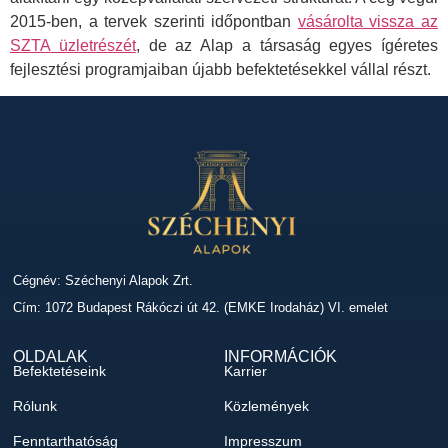
2015-ben, a tervek szerinti időpontban
vásárolta vissza az
SZTA üzletrészét
, de az Alap a társaság egyes ígéretes
fejlesztési programjaiban újabb befektetésekkel vállal részt.
Cégnév: Széchenyi Alapok Zrt.
Cím: 1072 Budapest Rákóczi út 42. (EMKE Irodaház) VI. emelet
OLDALAK
INFORMÁCIÓK
Befektetéseink
Karrier
Rólunk
Közlemények
Fenntarthatóság
Impresszum