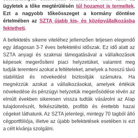
ügyletek a tőke megtérülésén
túl hozamot is termeltek
.
Ezt a nagyobb tőkeösszeget a kormány döntése
értelmében az
SZTA újabb kis- és középvállalkozásba
fektetheti
.
A befektetés sikerre viteléhez jellemzően teljesen elegendő
egy átlagosan 3-7 éves befektetési időszak. Ez idő alatt az
SZTA anyagi és szakmai támogatásával a vállalkozások
képesek megerősíteni piaci helyzetüket, valamint meg
tudják teremteni azokat a feltételeket, amelyek a hosszú távú
stabilitást és növekedést biztosítják számukra. Ha
megnézzük azokat a vállalkozásokat, amelyek értékük
növekedése és pénzügyi helyzetük megerősödése révén az
elmúlt években sikeresen vissza tudták vásárolni az Alap
tulajdonrészét, felkészültebb, profibb és érettebb hazai
cégeket láthatunk. Az SZTA jelenlegi, mintegy 70 tagból álló
cégportfóliója, illetve az újabb befektetések esetében is ezt
a célt kívánja szolgálni.