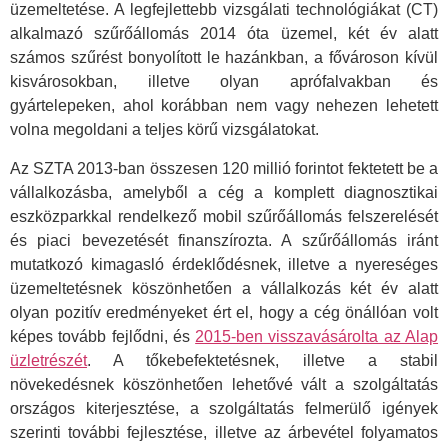
üzemeltetése. A legfejlettebb vizsgálati technológiákat (CT)
alkalmazó szűrőállomás 2014 óta üzemel, két év alatt
számos szűrést bonyolított le hazánkban, a fővároson kívül
kisvárosokban, illetve olyan aprófalvakban és
gyártelepeken, ahol korábban nem vagy nehezen lehetett
volna megoldani a teljes körű vizsgálatokat.
Az SZTA 2013-ban összesen 120 millió forintot fektetett be a
vállalkozásba, amelyből a cég a komplett diagnosztikai
eszközparkkal rendelkező mobil szűrőállomás felszerelését
és piaci bevezetését finanszírozta. A szűrőállomás iránt
mutatkozó kimagasló érdeklődésnek, illetve a nyereséges
üzemeltetésnek köszönhetően a vállalkozás két év alatt
olyan pozitív eredményeket ért el, hogy a cég önállóan volt
képes tovább fejlődni, és
2015-ben visszavásárolta az Alap
üzletrészét
. A tőkebefektetésnek, illetve a stabil
növekedésnek köszönhetően lehetővé vált a szolgáltatás
országos kiterjesztése, a szolgáltatás felmerülő igények
szerinti további fejlesztése, illetve az árbevétel folyamatos