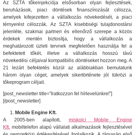
Az SZTA tőkeinjekciója elsősorban olyan fejlesztések,
beruházások, piaci döntések finanszírozását célozza,
amelyek kifejezetten a vállalkozás növekedését, a piaci
térnyerést célozzák. Az SZTA kisebbségi tulajdonostársi
jelenléte, szakmai partneri és ellenőrző szerepe a közös
érdekek mentén biztosítja, hogy a vállalkozás a
meghatározott üzleti tervnek megfelelően használja fel a
befektetett tőkét, illetve a vállalkozás hosszú távú
növekedési céljaival kompatibilis döntéseket hozzon meg. A
21 lezárt befektetés közül az alábbiakban bemutatunk
három olyan céget, amelyek sikertörténete jól tükrözi a
tőkeprogram céljait.
[post_newsletter title=”Iratkozzon fel hírlevelünkre!”]
[/post_newsletter]
Mobile Engine Kft.
A 2005-ben alapított,
miskolci Mobile Engine
Kft.
mobiltelefon alapú vállalati alkalmazások fejlesztésével
és nemzetközi értékesítésével foglalkozik. A társaság első