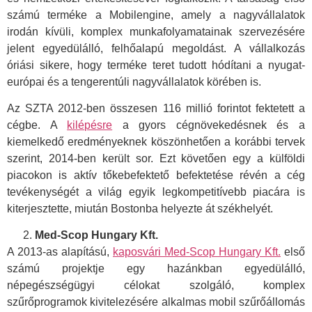
számú terméke a Mobilengine, amely a nagyvállalatok
irodán kívüli, komplex munkafolyamatainak szervezésére
jelent egyedülálló, felhőalapú megoldást. A vállalkozás
óriási sikere, hogy terméke teret tudott hódítani a nyugat-
európai és a tengerentúli nagyvállalatok körében is.
Az SZTA 2012-ben összesen 116 millió forintot fektetett a
cégbe. A
kilépésre
a gyors cégnövekedésnek és a
kiemelkedő eredményeknek köszönhetően a korábbi tervek
szerint, 2014-ben került sor. Ezt követően egy a külföldi
piacokon is aktív tőkebefektető befektetése révén a cég
tevékenységét a világ egyik legkompetitívebb piacára is
kiterjesztette, miután Bostonba helyezte át székhelyét.
Med-Scop Hungary Kft.
A 2013-as alapítású,
kaposvári Med-Scop Hungary Kft.
első
számú projektje egy hazánkban egyedülálló,
népegészségügyi célokat szolgáló, komplex
szűrőprogramok kivitelezésére alkalmas mobil szűrőállomás