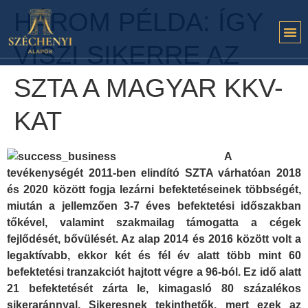
HÁROM PÉLDA: ÍGY
VISZI SIKERRE AZ
SZTA A MAGYAR KKV-
KAT
A
tevékenységét 2011-ben elindító SZTA várhatóan 2018
és 2020 között fogja lezárni befektetéseinek többségét,
miután a jellemzően 3-7 éves befektetési időszakban
tőkével, valamint szakmailag támogatta a cégek
fejlődését, bővülését. Az alap 2014 és 2016 között volt a
legaktívabb, ekkor két és fél év alatt több mint 60
befektetési tranzakciót hajtott végre a 96-ból. Ez idő alatt
21 befektetését zárta le, kimagasló 80 százalékos
sikeraránnyal. Sikeresnek tekinthetők, mert ezek az