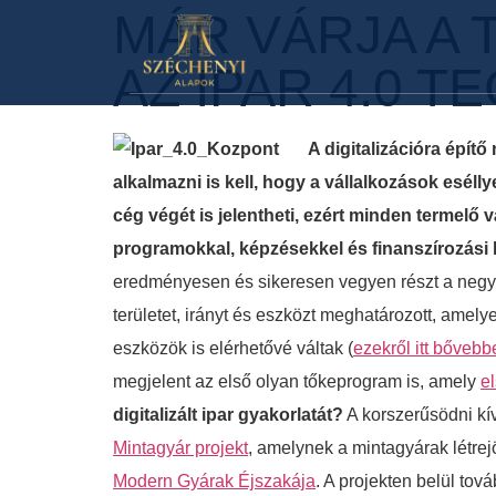
MÁR VÁRJA A 
AZ IPAR 4.0 
A digitalizációra építő
alkalmazni is kell, hogy a vállalkozások eséll
cég végét is jelentheti, ezért minden termelő 
programokkal, képzésekkel és finanszírozási 
eredményesen és sikeresen vegyen részt a negyedi
területet, irányt és eszközt meghatározott, amely
eszközök is elérhetővé váltak (
ezekről itt bővebb
megjelent az első olyan tőkeprogram is, amely
el
digitalizált ipar gyakorlatát?
A korszerűsödni k
Mintagyár projekt
, amelynek a mintagyárak létrej
Modern Gyárak Éjszakája
. A projekten belül tov