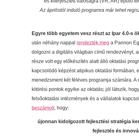
és kiterjesztett valóságra (VR, AR) épülő t
Az áprilistól induló programra már lehet regis
Egyre több egyetem vesz részt az Ipar 4.0-s 
után néhány nappal
rendezték meg
a Pannon Egy
dolgozni a digitális világban című rendezvényt,
része volt egy előkészítés alatt álló oktatási pr
kapcsolódó képzést atipikus oktatási formában, 
menedzsment két féléves programja számára. A nag
kitörési pontok egyike az oktatás; jól látszik, 
felsőoktatási intézmények és a vállalatok kapcso
beszámolt
, hogy:
újonnan kidolgozott fejlesztési stratégia ke
fejlesztés és innov