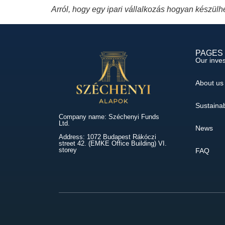
Arról, hogy egy ipari vállalkozás hogyan készülhe
PAGES
Our inve
About us
Sustainab
Company name: Széchenyi Funds
Ltd.
News
Address: 1072 Budapest Rákóczi
street 42. (EMKE Office Building) VI.
storey
FAQ