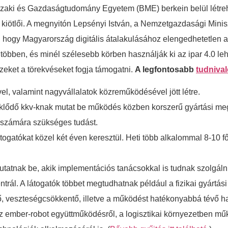
zaki és Gazdaságtudomány Egyetem (BME) berkein belül létre
kiötlői. A megnyitón Lepsényi István, a Nemzetgazdasági Mini
a, hogy Magyarország digitális átalakulásához elengedhetetlen a
öbben, és minél szélesebb körben használják ki az ipar 4.0 le
zeket a törekvéseket fogja támogatni.
A legfontosabb
tudniva
, valamint nagyvállalatok közreműködésével jött létre.
eklődő kkv-knak mutat be működés közben korszerű gyártási meg
 számára szükséges tudást.
 látogatókat közel két éven keresztül. Heti több alkalommal 8-1
atnak be, akik implementációs tanácsokkal is tudnak szolgálni
ntrál. A látogatók többet megtudhatnak például a fizikai gyártási
lő, veszteségcsökkentő, illetve a működést hatékonyabbá tévő ha
z ember-robot együttműködésről, a logisztikai környezetben működ