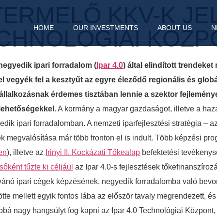
TERMELŐ KKV-K J
HOME
OUR INVESTMENTS
ABOUT US
N
TECHNOLÓGIAI KÖZ
 negyedik ipari forradalom (
Ipar 4.0
) által elindított trende
yel vegyék fel a kesztyűt az egyre éleződő regionális és gl
vállalkozásnak érdemes tisztában lennie a szektor fejlemény
lehetőségekkel.
A kormány a magyar gazdaságot, illetve a hazai
k ipari forradalomban. A nemzeti iparfejlesztési stratégia – a
ek megvalósítása már több fronton el is indult. Több képzési pr
en
), illetve az
Irinyi II. Kockázati Tőkealap
befektetési tevékeny
sőként tűzte ki céljául
az Ipar 4.0-s fejlesztések tőkefinanszíroz
ívánó ipari cégek képzésének, negyedik forradalomba való be
ötte mellett egyik fontos lába az először tavaly megrendezett, é
ábbá nagy hangsúlyt fog kapni az Ipar 4.0 Technológiai Központ, 