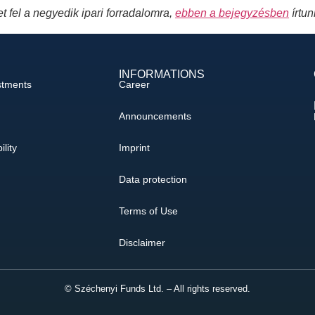
t fel a negyedik ipari forradalomra,
ebben a bejegyzésben
írtu
INFORMATIONS
stments
Career
Announcements
ility
Imprint
Data protection
Terms of Use
Disclaimer
© Széchenyi Funds Ltd. – All rights reserved.