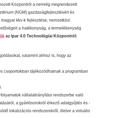
hozott Központról a nemrég megrendezett
sztérium (NGM) gazdaságfejlesztésért és
 magyar kkv-k fejlesztése, nemzetközi
hetőségeit a hatékonyság, a termelékenység
lók
az Ipar 4.0 Technológiai Központról:
oldásokat, valamint ahhoz is, hogy az
0 fős csoportokban tájékozódhatnak a programban
.
 folyamatok vállalatirányítási rendszerbe való
tásáról, a gyártósorokról érkező adatgyűjtés és -
ő lokalizációs rendszerekről, illetve a virtuális