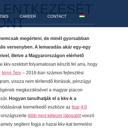
ELENTKEZÉSÉT
EWS
CAREER
CONTACT
PONT
ket nemcsak megérteni, de minél gyorsabban
obális versenyben. A lemaradás akár egy-egy
eivel, illetve a Magyarországon elérhető
 kkv-szektort folyamatosan készíti fel arra, hogy
z
Irinyi Terv
– 2016-ban számos fejlesztési
ogram, vissza nem térítendő források, pénzügyi
ségének megkezdésével a magyar piacon
ását.
Hogyan tanulhatják el a kkv-k a
vonódásának kiemelkedő eszköze az
Ipar 4.0
s országszerte
több mint kétezer látogatót
vonzó
amely segíteni fogja a hazai kkv-kat termelési