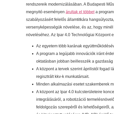
rendszereik modernizálásában. A Budapesti Műs
megnyitó eseményen
árultak el többet
a program 
szabályozásért felelős államtitkára hangsúlyozt
versenyképességük növelése, és az, hogy minél t
növeléséhez. Az Ipar 4.0 Technológiai Központ e
Az egyetem több karának együttműködésével
A program a legújabb innovációk iránt érd
oktatásban jobban beillesszék a gazdaság
A központ a tervek szerint áprilistól fogad
regisztrált kkv-k munkatársait.
Minden alkalmazási esetet szakemberek mut
A központ az Ipar 4.0 kulcsterületeire konce
integrálásáról, a robotizáció termelésnöve
feldolgozás szerepéről és lehetőségeiről, a