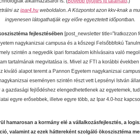
echnológiák alkalmazásáról is. (
Bővebb gyűjtés itt található
.)
ztrálni az
ipar4.hu
weboldalon. A Központot azon kkv-knak a mun
ingyenesen látogathatják egy előre egyeztetett időpontban.
ökoszisztéma fejlesztésében
[post_newsletter title=”Iratkozzon f
etem nagykanizsai campusa és a kőszegi Felsőbbfokú Tanulmá
 amely szintén a negyedik ipari forradalom kihívásaira való me
ogram tartalmának megvitatása is. Mivel az FTI a korábbi évekbe
ez kiváló alapot teremt a Pannon Egyetem nagykanizsai campusa 
ykanizsai eseményen szintén részt vett Lepsényi István államti
hogy a gazdasági fejlődéshez elengedhetetlenek az egyetemek, tu
latai egyre erősebbek, illetve egyre több, az Ipar 4.0-hoz kapcs
rül hamarosan a kormány elé a vállalkozásfejlesztés, a logis
áció, valamint az ezek háttereként szolgáló ökoszisztéma me