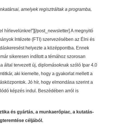
katársai, amelyek regisztráltak a programba,
el hírlevelünkre!”][/post_newsletter] A megnyitó
nyok Intézete (FTI) szervezésében az Élni és
goldáskeresést helyezte a középpontba. Ennek
n már sikeresen indított a témához szorosan
által tervezett új, diplomásoknak szóló Ipar 4.0
tkár, aki kiemelte, hogy a gyakorlat mellett a
dásközpontok. Jó hír, hogy elmondása szerint a
olódó képzés indul. Beszédében arról is
ztika és gyártás, a ­munkaerőpiac, a kutatás-
gteremtése céljából.