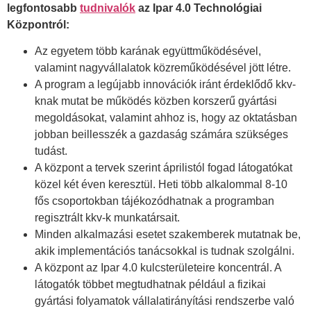
legfontosabb
tudnivalók
az Ipar 4.0 Technológiai
Központról:
Az egyetem több karának együttműködésével,
valamint nagyvállalatok közreműködésével jött létre.
A program a legújabb innovációk iránt érdeklődő kkv-
knak mutat be működés közben korszerű gyártási
megoldásokat, valamint ahhoz is, hogy az oktatásban
jobban beillesszék a gazdaság számára szükséges
tudást.
A központ a tervek szerint áprilistól fogad látogatókat
közel két éven keresztül. Heti több alkalommal 8-10
fős csoportokban tájékozódhatnak a programban
regisztrált kkv-k munkatársait.
Minden alkalmazási esetet szakemberek mutatnak be,
akik implementációs tanácsokkal is tudnak szolgálni.
A központ az Ipar 4.0 kulcsterületeire koncentrál. A
látogatók többet megtudhatnak például a fizikai
gyártási folyamatok vállalatirányítási rendszerbe való