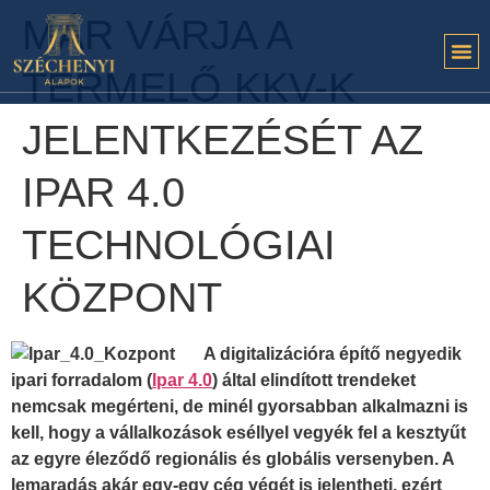
MÁR VÁRJA A
TERMELŐ KKV-K
JELENTKEZÉSÉT AZ
IPAR 4.0
TECHNOLÓGIAI
KÖZPONT
A digitalizációra építő negyedik
ipari forradalom (
Ipar 4.0
) által elindított trendeket
nemcsak megérteni, de minél gyorsabban alkalmazni is
kell, hogy a vállalkozások eséllyel vegyék fel a kesztyűt
az egyre éleződő regionális és globális versenyben. A
lemaradás akár egy-egy cég végét is jelentheti, ezért