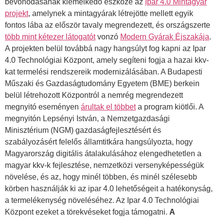
bevonódásának kiemelkedő eszköze az
Ipar 4.0 Mintagyár
projekt
, amelynek a mintagyárak létrejötte mellett egyik
fontos lába az először tavaly megrendezett, és országszerte
több mint kétezer látogatót
vonzó
Modern Gyárak Éjszakája
.
A projekten belül továbbá nagy hangsúlyt fog kapni az Ipar
4.0 Technológiai Központ, amely segíteni fogja a hazai kkv-
kat termelési rendszereik modernizálásában. A Budapesti
Műszaki és Gazdaságtudomány Egyetem (BME) berkein
belül létrehozott Központról a nemrég megrendezett
megnyitó eseményen
árultak el többet
a program kiötlői. A
megnyitón Lepsényi István, a Nemzetgazdasági
Minisztérium (NGM) gazdaságfejlesztésért és
szabályozásért felelős államtitkára hangsúlyozta, hogy
Magyarország digitális átalakulásához elengedhetetlen a
magyar kkv-k fejlesztése, nemzetközi versenyképességük
növelése, és az, hogy minél többen, és minél szélesebb
körben használják ki az ipar 4.0 lehetőségeit a hatékonyság,
a termelékenység növeléséhez. Az Ipar 4.0 Technológiai
Központ ezeket a törekvéseket fogja támogatni.
A