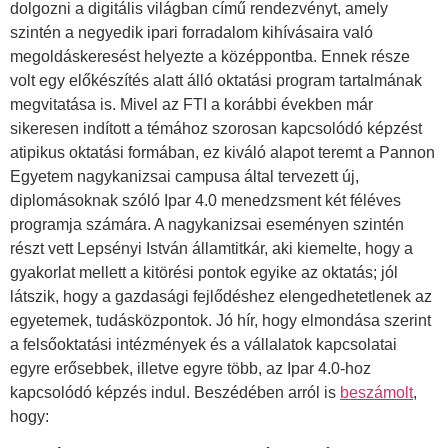
dolgozni a digitális világban című rendezvényt, amely
szintén a negyedik ipari forradalom kihívásaira való
megoldáskeresést helyezte a középpontba. Ennek része
volt egy előkészítés alatt álló oktatási program tartalmának
megvitatása is. Mivel az FTI a korábbi években már
sikeresen indított a témához szorosan kapcsolódó képzést
atipikus oktatási formában, ez kiváló alapot teremt a Pannon
Egyetem nagykanizsai campusa által tervezett új,
diplomásoknak szóló Ipar 4.0 menedzsment két féléves
programja számára. A nagykanizsai eseményen szintén
részt vett Lepsényi István államtitkár, aki kiemelte, hogy a
gyakorlat mellett a kitörési pontok egyike az oktatás; jól
látszik, hogy a gazdasági fejlődéshez elengedhetetlenek az
egyetemek, tudásközpontok. Jó hír, hogy elmondása szerint
a felsőoktatási intézmények és a vállalatok kapcsolatai
egyre erősebbek, illetve egyre több, az Ipar 4.0-hoz
kapcsolódó képzés indul. Beszédében arról is
beszámolt
,
hogy: