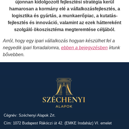
újonnan kidolgozott fejlesztési stratégia kerül
hamarosan a kormány elé a vállalkozásfejlesztés, a
logisztika és gyártás, a ­munkaerőpiac, a kutatás-
fejlesztés és innováció, valamint az ezek háttereként
szolgáló ökoszisztéma megteremtése céljából.
Arról, hogy egy ipari vállalkozás hogyan készülhet fel a
negyedik ipari forradalomra,
ebben a bejegyzésben
írtunk
bővebben.
Cégnév: Széchenyi Alapok Zrt.
Cím: 1072 Budapest Rákóczi út 42. (EMKE Irodaház) VI. emelet