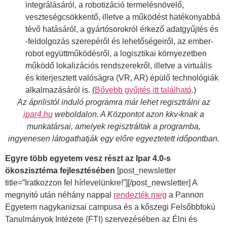
integrálásáról, a robotizáció termelésnövelő,
veszteségcsökkentő, illetve a működést hatékonyabbá
tévő hatásáról, a gyártósorokról érkező adatgyűjtés és
-feldolgozás szerepéről és lehetőségeiről, az ember-
robot együttműködésről, a logisztikai környezetben
működő lokalizációs rendszerekről, illetve a virtuális
és kiterjesztett valóságra (VR, AR) épülő technológiák
alkalmazásáról is. (
Bővebb gyűjtés itt található
.)
Az áprilistól induló programra már lehet regisztrálni az
ipar4.hu
weboldalon. A Központot azon kkv-knak a
munkatársai, amelyek regisztráltak a programba,
ingyenesen látogathatják egy előre egyeztetett időpontban.
Egyre több egyetem vesz részt az Ipar 4.0-s
ökoszisztéma fejlesztésében
[post_newsletter
title=”Iratkozzon fel hírlevelünkre!”][/post_newsletter] A
megnyitó után néhány nappal
rendezték meg
a Pannon
Egyetem nagykanizsai campusa és a kőszegi Felsőbbfokú
Tanulmányok Intézete (FTI) szervezésében az Élni és