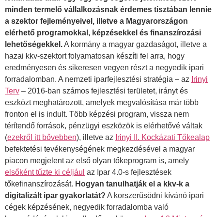
minden termelő vállalkozásnak érdemes tisztában lennie
a szektor fejleményeivel, illetve a Magyarországon
elérhető programokkal, képzésekkel és finanszírozási
lehetőségekkel.
A kormány a magyar gazdaságot, illetve a
hazai kkv-szektort folyamatosan készíti fel arra, hogy
eredményesen és sikeresen vegyen részt a negyedik ipari
forradalomban. A nemzeti iparfejlesztési stratégia – az
Irinyi
Terv
– 2016-ban számos fejlesztési területet, irányt és
eszközt meghatározott, amelyek megvalósítása már több
fronton el is indult. Több képzési program, vissza nem
térítendő források, pénzügyi eszközök is elérhetővé váltak
(
ezekről itt bővebben
), illetve az
Irinyi II. Kockázati Tőkealap
befektetési tevékenységének megkezdésével a magyar
piacon megjelent az első olyan tőkeprogram is, amely
elsőként tűzte ki céljául
az Ipar 4.0-s fejlesztések
tőkefinanszírozását.
Hogyan tanulhatják el a kkv-k a
digitalizált ipar gyakorlatát?
A korszerűsödni kívánó ipari
cégek képzésének, negyedik forradalomba való