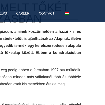
MELT TŐKÉT
EWS
CAREER
CONTACT
OZÁSBAN
 piacon, aminek köszönhetően a hazai kis- és
befektetőt is ajánlhatnak az Alapnak, illetve
negyedik termék egy keretszerződésen alapuló
ező tőkealap között. Ebben a konstrukcióban
 a cég pedig ebben a formában 1997 óta működik.
zágon minden más vállalatnál több és többféle
nhetően csak kis mértékben érezte meg.
üzemeltetésével folyamatosan tudja növelni