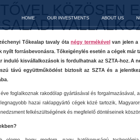
TŐVEL KÖZÖSEN E
HOME
OUR INVESTMENTS
ABOUT US
N
CSALÁDI VÁLLALK
zéchenyi Tőkealap tavaly óta
négy termékével
van jelen a
yílt forrásbevonásra. Tőkeigénylés esetén a cégek már társ
r induló kisvállalkozások is fordulhatnak az SZTA-hoz. A 
osszú távú együttműködést biztosít az SZTA és a jelentk
ába.
nc éve foglalkoznak rakodólap gyártásával és forgalmazásával,
gnagyobb hazai raklapgyártó cégek közé tartozik, Magyarors
menedzsment felkészültségének és megfelelő döntéseinek köszö
vekben?
bb eleme, hogy modern, nagy hatékonyságú technológia 