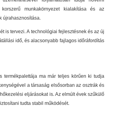
a korszerű munkakörnyezet kialakítása és az
k újrahasznosítása.
t is tervezi. A technológiai fejlesztésnek és az új
állási idő, és alacsonyabb fajlagos időráfordítás
 termékpalettája ma már teljes körűen ki tudja
vékenységével a társaság elsősorban az osztrák és
hőkezelési eljárásokat is. Az elmúlt évek szűkülő
ztosítani tudta stabil működését.