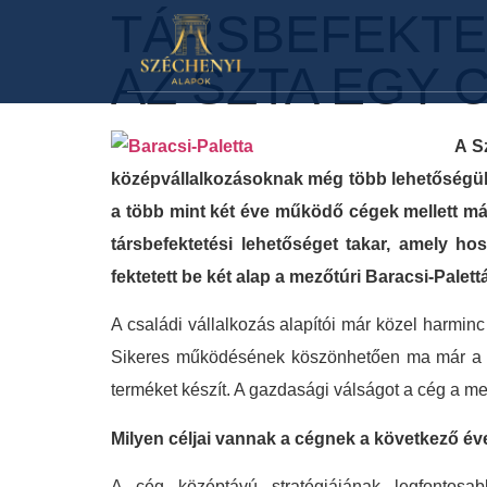
TÁRSBEFEKTE
AZ SZTA EGY 
A S
középvállalkozásoknak még több lehetőségük n
a több mint két éve működő cégek mellett má
társbefektetési lehetőséget takar, amely h
fektetett be két alap a mezőtúri Baracsi-Palett
A családi vállalkozás alapítói már közel harmi
Sikeres működésének köszönhetően ma már a le
terméket készít. A gazdasági válságot a cég a 
Milyen céljai vannak a cégnek a következő é
A cég középtávú stratégiájának legfontosa