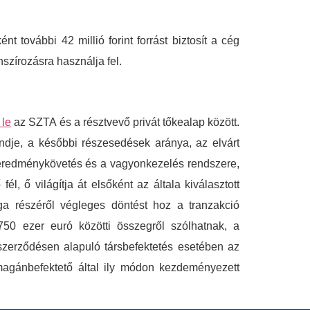
nt további 42 millió forint forrást biztosít a cég
szírozásra használja fel.
 le
az SZTA és a résztvevő privát tőkealap között.
ndje, a későbbi részesedések aránya, az elvárt
 eredménykövetés és a vagyonkezelés rendszere,
, ő világítja át elsőként az általa kiválasztott
aga részéről végleges döntést hoz a tranzakció
750 ezer euró közötti összegről szólhatnak, a
zerződésen alapuló társbefektetés esetében az
magánbefektető által ily módon kezdeményezett