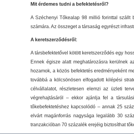
Mit érdemes tudni a befektetésről?
A Széchenyi Tőkealap 98 millió forinttal szállt b
számára. Az összeget a társaság egyrészt infrast
A keretszerződésről:
A társbefektetővel kötött keretszerződés egy h
Ennek égisze alatt meghatározásra kerülnek az
hozamok, a közös befektetés eredményeként meg
továbbá a kölcsönösen elfogadott kilépési strat
célvállalatot, részletesen elemzi az üzleti t
végrehajtásáról – ekkor ajánlja fel a társul
tőkebefektetéshez kapcsolódó – annak 25 száz
elvárt magánforrás nagysága legalább 30 száz
tranzakcióban 70 százalék erejéig biztosíthat tők