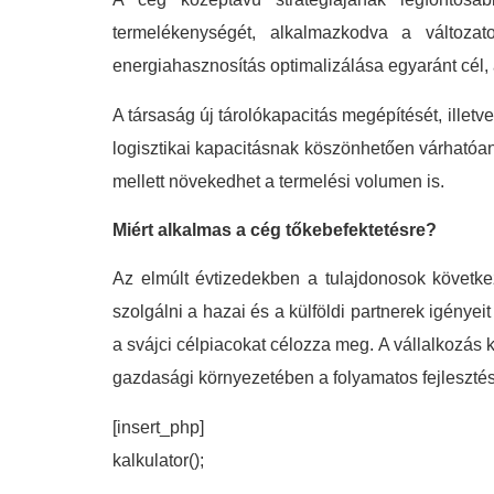
termelékenységét, alkalmazkodva a változat
energiahasznosítás optimalizálása egyaránt cél
A társaság új tárolókapacitás megépítését, illetve
logisztikai kapacitásnak köszönhetően várhatóan 
mellett növekedhet a termelési volumen is.
Miért alkalmas a cég tőkebefektetésre?
Az elmúlt évtizedekben a tulajdonosok követke
szolgálni a hazai és a külföldi partnerek igénye
a svájci célpiacokat célozza meg. A vállalkozás 
gazdasági környezetében a folyamatos fejlesztése
[insert_php]
kalkulator();