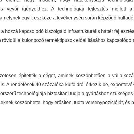
os vevői igényekhez. A technológiai fejlesztés mellett 
, amelynek egyik eszköze a tevékenység során képződő hulladé
 a hozzá kapcsolódó kiszolgáló infrastrukturális háttér fejlesztésé
rövidül a különböző terméktípusok előállításához kapcsolódó át
zetesen építették a céget, aminek köszönhetően a vállalkozás
it is. A rendelések 40 százaléka külföldről érkezik be, exportte
korszerű technológiája biztosítani tudja a gyártáshoz szükséges 
knek köszönhette, hogy erősíteni tudta versenypozícióját, és bi