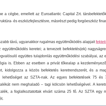
e a cégbe, emellett az Euroatlantic Capital Zrt. társbefektetőké
ruktúra- és eszközfejlesztésre, másrészt pedig forgóeszköz finan
osszabb távú, ugyanakkor rugalmas együttműködés alapjait
fekteti
 együttműködés keretei; a tervezett befektetés(ek) nagyságre
valósuló együttes tulajdonlás együttműködési szabályai, az
égia is. Ebben az esetben a privát tőkealap a kezdeményező fél
ervet, kidolgozza a közös befektetés keretrendszerét, és a m
ási lehetőséget az SZTA-nak. Az egyes befektetések 75 és 
alékát nem meghaladó – tagi kölcsön lehetőségével. A kerets
alék, a foglalkoztatottak elvárt száma 25 fő. Az SZTA egy 
ét.