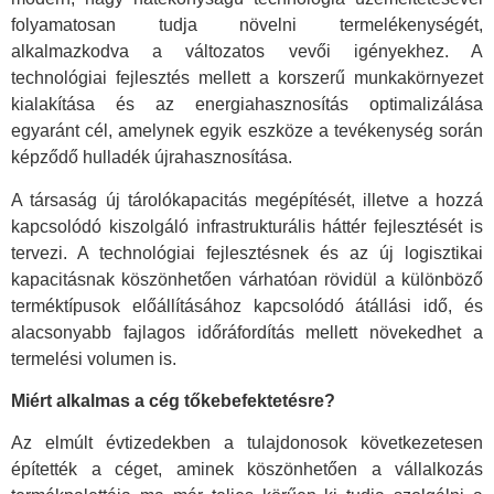
folyamatosan tudja növelni termelékenységét,
alkalmazkodva a változatos vevői igényekhez. A
technológiai fejlesztés mellett a korszerű munkakörnyezet
kialakítása és az energiahasznosítás optimalizálása
egyaránt cél, amelynek egyik eszköze a tevékenység során
képződő hulladék újrahasznosítása.
A társaság új tárolókapacitás megépítését, illetve a hozzá
kapcsolódó kiszolgáló infrastrukturális háttér fejlesztését is
tervezi. A technológiai fejlesztésnek és az új logisztikai
kapacitásnak köszönhetően várhatóan rövidül a különböző
terméktípusok előállításához kapcsolódó átállási idő, és
alacsonyabb fajlagos időráfordítás mellett növekedhet a
termelési volumen is.
Miért alkalmas a cég tőkebefektetésre?
Az elmúlt évtizedekben a tulajdonosok következetesen
építették a céget, aminek köszönhetően a vállalkozás