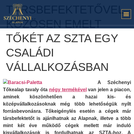
TÁRSBEFEKTETŐVEL
KÖZÖSEN EMELT
TŐKÉT AZ SZTA EGY
CSALÁDI
VÁLLALKOZÁSBAN
A Széchenyi
Tőkealap tavaly óta
négy termékével
van jelen a piacon,
aminek köszönhetően a hazai kis- és
középvállalkozásoknak még több lehetőségük nyílt
forrásbevonásra. Tőkeigénylés esetén a cégek már
társbefektetőt is ajánlhatnak az Alapnak, illetve a több
mint két éve működő cégek mellett már induló
kisvállalkozások is fordulhatnak az SZTA-hoz. A