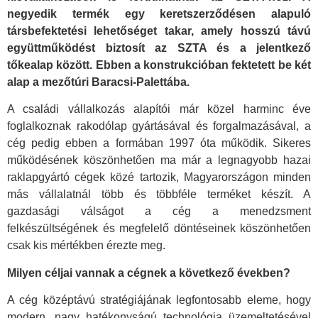
negyedik termék egy keretszerződésen alapuló
társbefektetési lehetőséget takar, amely hosszú távú
együttműködést biztosít az SZTA és a jelentkező
tőkealap között. Ebben a konstrukcióban fektetett be két
alap a mezőtúri Baracsi-Palettába.
A családi vállalkozás alapítói már közel harminc éve
foglalkoznak rakodólap gyártásával és forgalmazásával, a
cég pedig ebben a formában 1997 óta működik. Sikeres
működésének köszönhetően ma már a legnagyobb hazai
raklapgyártó cégek közé tartozik, Magyarországon minden
más vállalatnál több és többféle terméket készít. A
gazdasági válságot a cég a menedzsment
felkészültségének és megfelelő döntéseinek köszönhetően
csak kis mértékben érezte meg.
Milyen céljai vannak a cégnek a következő években?
A cég középtávú stratégiájának legfontosabb eleme, hogy
modern, nagy hatékonyságú technológia üzemeltetésével