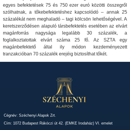
egyes befektetések 75 és 750 ezer euró közötti összegről
szólhatnak, a tőkebefektetéshez kapcsolódó – annak 25
százalékát nem meghaladó – tagi kölcsön lehetőségével. A
keretszerződésen alapuló társbefektetés esetében az elvárt
magánforrás nagysága legalább 30 százalék, a
foglalkoztatottak elvárt száma 25 fő. Az SZTA egy
magánbefektető által ily módon kezdeményezett
tranzakcióban 70 százalék erejéig biztosíthat tőkét.
Cégnév: Széchenyi Alapok Zrt.
Cím: 1072 Budapest Rákóczi út 42. (EMKE Irodaház) VI. emelet