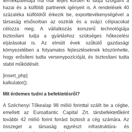
termékpalettája ma már teljes körűen ki tudja szolgálni a
hazai és a külföldi partnerek igényeit is. A rendelések 40
százaléka külföldről érkezik be, exporttevékenységével a
társaság elsősorban az osztrák és a svájci célpiacokat
célozza meg. A vállalkozás korszerű technológiája
biztosítani tudja a gyártáshoz szükséges hőkezelési
eljárásokat is. Az elmúlt évek szűkülő gazdasági
környezetében a folyamatos fejlesztéseknek köszönhette,
hogy erősíteni tudta versenypozícióját, és biztosítani tudta
stabil működését.
[insert_php]
kalkulator();
Mit érdemes tudni a befektetésről?
A Széchenyi Tőkealap 98 millió forinttal szállt be a cégbe,
emellett az Euroatlantic Capital Zrt. társbefektetőként
további 42 millió forint forrást biztosít a cég számára. Az
összeget a társaság egyrészt infrastruktúra- és