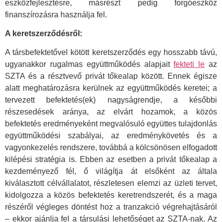
eszközfejlesztésre, másrészt pedig forgóeszköz
finanszírozásra használja fel.
A keretszerződésről:
A társbefektetővel kötött keretszerződés egy hosszabb távú,
ugyanakkor rugalmas együttműködés alapjait
fekteti le
az
SZTA és a résztvevő privát tőkealap között. Ennek égisze
alatt meghatározásra kerülnek az együttműködés keretei; a
tervezett befektetés(ek) nagyságrendje, a későbbi
részesedések aránya, az elvárt hozamok, a közös
befektetés eredményeként megvalósuló együttes tulajdonlás
együttműködési szabályai, az eredménykövetés és a
vagyonkezelés rendszere, továbbá a kölcsönösen elfogadott
kilépési stratégia is. Ebben az esetben a privát tőkealap a
kezdeményező fél, ő világítja át elsőként az általa
kiválasztott célvállalatot, részletesen elemzi az üzleti tervet,
kidolgozza a közös befektetés keretrendszerét, és a maga
részéről végleges döntést hoz a tranzakció végrehajtásáról
– ekkor ajánlja fel a társulási lehetőséget az SZTA-nak. Az