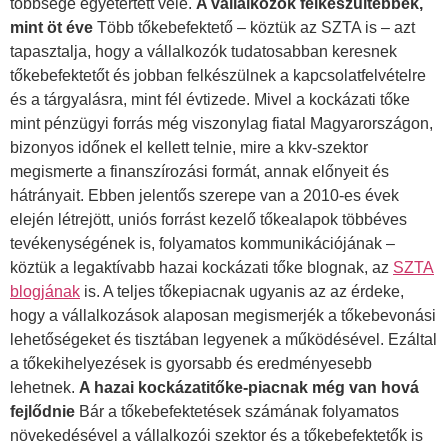
többsége egyetértett vele.
A vállalkozók felkészültebbek,
mint öt éve
Több tőkebefektető – köztük az SZTA is – azt
tapasztalja, hogy a vállalkozók tudatosabban keresnek
tőkebefektetőt és jobban felkészülnek a kapcsolatfelvételre
és a tárgyalásra, mint fél évtizede. Mivel a kockázati tőke
mint pénzügyi forrás még viszonylag fiatal Magyarországon,
bizonyos időnek el kellett telnie, mire a kkv-szektor
megismerte a finanszírozási formát, annak előnyeit és
hátrányait. Ebben jelentős szerepe van a 2010-es évek
elején létrejött, uniós forrást kezelő tőkealapok többéves
tevékenységének is, folyamatos kommunikációjának –
köztük a legaktívabb hazai kockázati tőke blognak, az
SZTA
blogjának
is. A teljes tőkepiacnak ugyanis az az érdeke,
hogy a vállalkozások alaposan megismerjék a tőkebevonási
lehetőségeket és tisztában legyenek a működésével. Ezáltal
a tőkekihelyezések is gyorsabb és eredményesebb
lehetnek.
A hazai kockázatitőke-piacnak még van hová
fejlődnie
Bár a tőkebefektetések számának folyamatos
növekedésével a vállalkozói szektor és a tőkebefektetők is