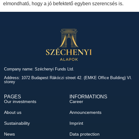
elmondható, hogy a jó befektető egyben szerencsés is.
Company name: Széchenyi Funds Ltd.
Address: 1072 Budapest Rákóczi street 42. (EMKE Office Building) VI.
storey
PAGES
INFORMATIONS
Our investments
Career
About us
Announcements
Sustainability
Imprint
News
Data protection