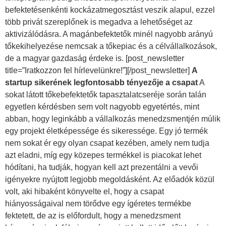
befektetésenkénti kockázatmegosztást veszik alapul, ezzel
több privát szereplőnek is megadva a lehetőséget az
aktivizálódásra. A magánbefektetők minél nagyobb arányú
tőkekihelyezése nemcsak a tőkepiac és a célvállalkozások,
de a magyar gazdaság érdeke is. [post_newsletter
title=”Iratkozzon fel hírlevelünkre!”][/post_newsletter]
A
startup sikerének legfontosabb tényezője a csapat
A
sokat látott tőkebefektetők tapasztalatcseréje során talán
egyetlen kérdésben sem volt nagyobb egyetértés, mint
abban, hogy leginkább a vállalkozás menedzsmentjén múlik
egy projekt életképessége és sikeressége. Egy jó termék
nem sokat ér egy olyan csapat kezében, amely nem tudja
azt eladni, míg egy közepes termékkel is piacokat lehet
hódítani, ha tudják, hogyan kell azt prezentálni a vevői
igényekre nyújtott legjobb megoldásként. Az előadók közül
volt, aki hibaként könyvelte el, hogy a csapat
hiányosságaival nem törődve egy ígéretes termékbe
fektetett, de az is előfordult, hogy a menedzsment