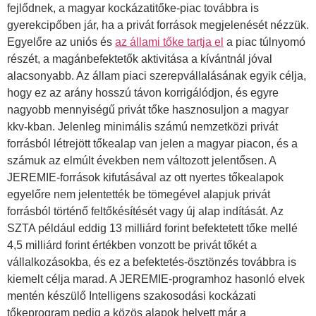
fejlődnek, a magyar kockázatitőke-piac továbbra is
gyerekcipőben jár, ha a privát források megjelenését nézzük.
Egyelőre az uniós és
az állami tőke tartja el
a piac túlnyomó
részét, a magánbefektetők aktivitása a kívántnál jóval
alacsonyabb. Az állam piaci szerepvállalásának egyik célja,
hogy ez az arány hosszú távon korrigálódjon, és egyre
nagyobb mennyiségű privát tőke hasznosuljon a magyar
kkv-kban. Jelenleg minimális számú nemzetközi privát
forrásból létrejött tőkealap van jelen a magyar piacon, és a
számuk az elmúlt években nem változott jelentősen. A
JEREMIE-források kifutásával az ott nyertes tőkealapok
egyelőre nem jelentették be tömegével alapjuk privát
forrásból történő feltőkésítését vagy új alap indítását. Az
SZTA például eddig 13 milliárd forint befektetett tőke mellé
4,5 milliárd forint értékben vonzott be privát tőkét a
vállalkozásokba, és ez a befektetés-ösztönzés továbbra is
kiemelt célja marad. A JEREMIE-programhoz hasonló elvek
mentén készülő Intelligens szakosodási kockázati
tőkeprogram pedig a közös alapok helyett már a