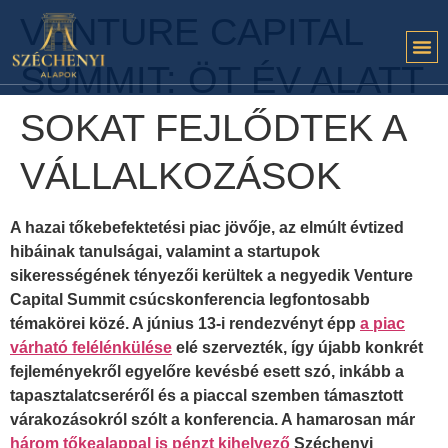
VENTURE CAPITAL
SUMMIT: ÖT ÉV ALATT
SOKAT FEJLŐDTEK A
VÁLLALKOZÁSOK
A hazai tőkebefektetési piac jövője, az elmúlt évtized
hibáinak tanulságai, valamint a startupok
sikerességének tényezői kerültek a negyedik Venture
Capital Summit csúcskonferencia legfontosabb
témakörei közé. A június 13-i rendezvényt épp
a piac
várható felélénkülése
elé szervezték, így újabb konkrét
fejleményekről egyelőre kevésbé esett szó, inkább a
tapasztalatcseréről és a piaccal szemben támasztott
várakozásokról szólt a konferencia. A hamarosan már
három tőkealappal is pénzt kihelyező
Széchenyi