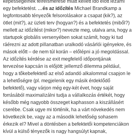
képességeinek félreismerése miatt kellett idő előtt lezárni
egy befektetést.
…és az időzítés
Michael Brandkamp a
legfontosabb tényezők felsorolásakor a csapat (kik?), az
ötlet (mit?), az üzleti terv (hogyan?) és a befektetés (miből?)
mellett az időzítést (mikor?) nevezte meg, utalva arra, hogy a
startupok globális versenyében sokat számít, hogy ki tud
ráérezni az adott pillanatban uralkodó vásárlói igényekre, és
mások előtt – de nem túl korán – előlépni a jó megoldással.
Az időzítés kérdése az exit megfelelő időpontjának
tervezése kapcsán is előjött: jellemző dilemma például,
hogy a tőkebefektető az első adandó alkalommal csapjon le
a lehetőségre (pl. megjelenik egy másik érdeklődő
befektető), vagy várjon még egy-két évet, hogy saját
forrásából maximalizálni tudja a vállalkozás értékét, hogy
később még nagyobb összeget kaphasson a kiszállásért
cserébe. Csak ugye mi történik, ha a várt növekedés nem
következik be, vagy az a második lehetőség sohasem
érkezik el? Mivel a döntésben a befektetői kompetenciákon
kívül a külső tényezők is nagy hangsúlyt kapnak,