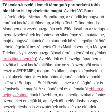
Tőkealap-kezelő kiemelt támogató partnerként több
blokkban is képviseltette magát.
Az idei VC Summit
sztárelőadója, Michael Brandkamp, az ötödik legnagyobb
európai kockázati tőkealap, a High-Tech Gründerfonds
Management vezérigazgatója volt. Előadásában a startupok
menedzselésének legfontosabb sikertényezőit mutatta be,
majd a nagyvállalatok és a startupok közötti együttműködési
lehetőségekről beszélgetett Chris Mattheisennel, a Magyar
Telekom Nyrt. vezérigazgatójával (erről a témáról egyébként
mi is írtunk nemrég
). Az előadók és beszélgetőpartnerek
között a hazai kockázatitőke-piac vezető szereplői vettek
részt: a JEREMIE-, magán- és állami alapok képviselőin
kívül akcelerátorok és inkubátorok, tanácsadók, a banki
szféra, a Budapesti Értéktőzsde, illetve az újságírói kör is
képviseltette magát. Az előadókról és a témákról
ebben a
bejegyzésben
írtunk bővebben, most pedig azokat a fontos
üzeneteket emeljük ki, amelyek több előadásban vagy
beszélgetésben is visszatérőek voltak, és az előadók