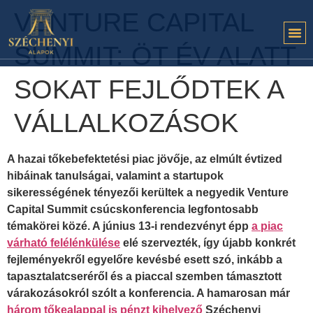
VENTURE CAPITAL
SUMMIT: ÖT ÉV ALATT
SOKAT FEJLŐDTEK A
VÁLLALKOZÁSOK
A hazai tőkebefektetési piac jövője, az elmúlt évtized
hibáinak tanulságai, valamint a startupok
sikerességének tényezői kerültek a negyedik Venture
Capital Summit csúcskonferencia legfontosabb
témakörei közé. A június 13-i rendezvényt épp
a piac
várható felélénkülése
elé szervezték, így újabb konkrét
fejleményekről egyelőre kevésbé esett szó, inkább a
tapasztalatcseréről és a piaccal szemben támasztott
várakozásokról szólt a konferencia. A hamarosan már
három tőkealappal is pénzt kihelyező
Széchenyi