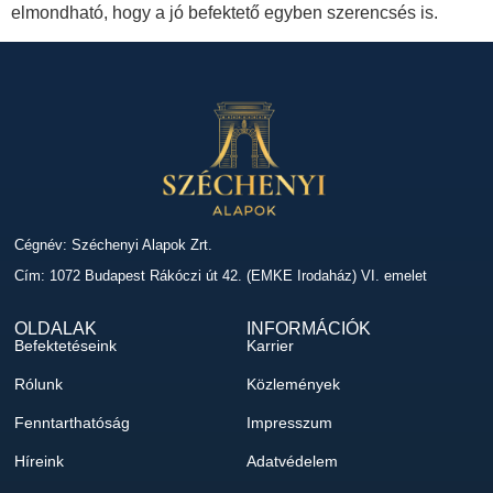
elmondható, hogy a jó befektető egyben szerencsés is.
Cégnév: Széchenyi Alapok Zrt.
Cím: 1072 Budapest Rákóczi út 42. (EMKE Irodaház) VI. emelet
OLDALAK
INFORMÁCIÓK
Befektetéseink
Karrier
Rólunk
Közlemények
Fenntarthatóság
Impresszum
Híreink
Adatvédelem