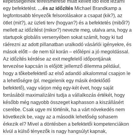
képességeinek félreismerése miatt kellett idő előtt lezárni
egy befektetést.
…és az időzítés
Michael Brandkamp a
legfontosabb tényezők felsorolásakor a csapat (kik?), az
ötlet (mit?), az üzleti terv (hogyan?) és a befektetés (miből?)
mellett az időzítést (mikor?) nevezte meg, utalva arra, hogy a
startupok globális versenyében sokat számít, hogy ki tud
ráérezni az adott pillanatban uralkodó vásárlói igényekre, és
mások előtt – de nem túl korán – előlépni a jó megoldással.
Az időzítés kérdése az exit megfelelő időpontjának
tervezése kapcsán is előjött: jellemző dilemma például,
hogy a tőkebefektető az első adandó alkalommal csapjon le
a lehetőségre (pl. megjelenik egy másik érdeklődő
befektető), vagy várjon még egy-két évet, hogy saját
forrásából maximalizálni tudja a vállalkozás értékét, hogy
később még nagyobb összeget kaphasson a kiszállásért
cserébe. Csak ugye mi történik, ha a várt növekedés nem
következik be, vagy az a második lehetőség sohasem
érkezik el? Mivel a döntésben a befektetői kompetenciákon
kívül a külső tényezők is nagy hangsúlyt kapnak,