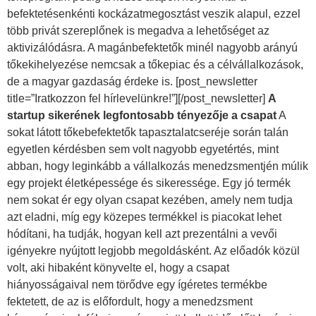
befektetésenkénti kockázatmegosztást veszik alapul, ezzel
több privát szereplőnek is megadva a lehetőséget az
aktivizálódásra. A magánbefektetők minél nagyobb arányú
tőkekihelyezése nemcsak a tőkepiac és a célvállalkozások,
de a magyar gazdaság érdeke is. [post_newsletter
title=”Iratkozzon fel hírlevelünkre!”][/post_newsletter]
A
startup sikerének legfontosabb tényezője a csapat
A
sokat látott tőkebefektetők tapasztalatcseréje során talán
egyetlen kérdésben sem volt nagyobb egyetértés, mint
abban, hogy leginkább a vállalkozás menedzsmentjén múlik
egy projekt életképessége és sikeressége. Egy jó termék
nem sokat ér egy olyan csapat kezében, amely nem tudja
azt eladni, míg egy közepes termékkel is piacokat lehet
hódítani, ha tudják, hogyan kell azt prezentálni a vevői
igényekre nyújtott legjobb megoldásként. Az előadók közül
volt, aki hibaként könyvelte el, hogy a csapat
hiányosságaival nem törődve egy ígéretes termékbe
fektetett, de az is előfordult, hogy a menedzsment