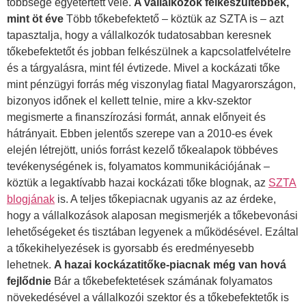
többsége egyetértett vele.
A vállalkozók felkészültebbek,
mint öt éve
Több tőkebefektető – köztük az SZTA is – azt
tapasztalja, hogy a vállalkozók tudatosabban keresnek
tőkebefektetőt és jobban felkészülnek a kapcsolatfelvételre
és a tárgyalásra, mint fél évtizede. Mivel a kockázati tőke
mint pénzügyi forrás még viszonylag fiatal Magyarországon,
bizonyos időnek el kellett telnie, mire a kkv-szektor
megismerte a finanszírozási formát, annak előnyeit és
hátrányait. Ebben jelentős szerepe van a 2010-es évek
elején létrejött, uniós forrást kezelő tőkealapok többéves
tevékenységének is, folyamatos kommunikációjának –
köztük a legaktívabb hazai kockázati tőke blognak, az
SZTA
blogjának
is. A teljes tőkepiacnak ugyanis az az érdeke,
hogy a vállalkozások alaposan megismerjék a tőkebevonási
lehetőségeket és tisztában legyenek a működésével. Ezáltal
a tőkekihelyezések is gyorsabb és eredményesebb
lehetnek.
A hazai kockázatitőke-piacnak még van hová
fejlődnie
Bár a tőkebefektetések számának folyamatos
növekedésével a vállalkozói szektor és a tőkebefektetők is