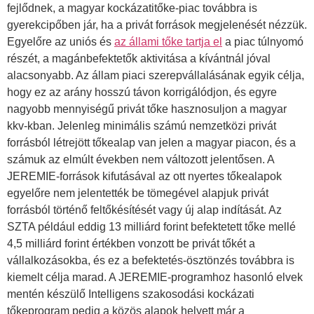
fejlődnek, a magyar kockázatitőke-piac továbbra is
gyerekcipőben jár, ha a privát források megjelenését nézzük.
Egyelőre az uniós és
az állami tőke tartja el
a piac túlnyomó
részét, a magánbefektetők aktivitása a kívántnál jóval
alacsonyabb. Az állam piaci szerepvállalásának egyik célja,
hogy ez az arány hosszú távon korrigálódjon, és egyre
nagyobb mennyiségű privát tőke hasznosuljon a magyar
kkv-kban. Jelenleg minimális számú nemzetközi privát
forrásból létrejött tőkealap van jelen a magyar piacon, és a
számuk az elmúlt években nem változott jelentősen. A
JEREMIE-források kifutásával az ott nyertes tőkealapok
egyelőre nem jelentették be tömegével alapjuk privát
forrásból történő feltőkésítését vagy új alap indítását. Az
SZTA például eddig 13 milliárd forint befektetett tőke mellé
4,5 milliárd forint értékben vonzott be privát tőkét a
vállalkozásokba, és ez a befektetés-ösztönzés továbbra is
kiemelt célja marad. A JEREMIE-programhoz hasonló elvek
mentén készülő Intelligens szakosodási kockázati
tőkeprogram pedig a közös alapok helyett már a