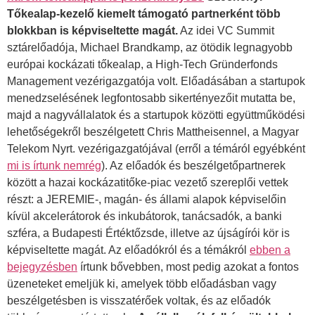
Tőkealap-kezelő kiemelt támogató partnerként több
blokkban is képviseltette magát.
Az idei VC Summit
sztárelőadója, Michael Brandkamp, az ötödik legnagyobb
európai kockázati tőkealap, a High-Tech Gründerfonds
Management vezérigazgatója volt. Előadásában a startupok
menedzselésének legfontosabb sikertényezőit mutatta be,
majd a nagyvállalatok és a startupok közötti együttműködési
lehetőségekről beszélgetett Chris Mattheisennel, a Magyar
Telekom Nyrt. vezérigazgatójával (erről a témáról egyébként
mi is írtunk nemrég
). Az előadók és beszélgetőpartnerek
között a hazai kockázatitőke-piac vezető szereplői vettek
részt: a JEREMIE-, magán- és állami alapok képviselőin
kívül akcelerátorok és inkubátorok, tanácsadók, a banki
szféra, a Budapesti Értéktőzsde, illetve az újságírói kör is
képviseltette magát. Az előadókról és a témákról
ebben a
bejegyzésben
írtunk bővebben, most pedig azokat a fontos
üzeneteket emeljük ki, amelyek több előadásban vagy
beszélgetésben is visszatérőek voltak, és az előadók