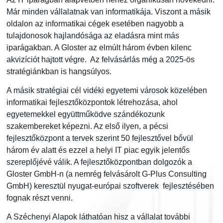
Már minden vállalatnak van informatikája. Viszont a másik
oldalon az informatikai cégek esetében nagyobb a
tulajdonosok hajlandósága az eladásra mint más
iparágakban. A Gloster az elmúlt három évben kilenc
akvizíciót hajtott végre. Az felvásárlás még a 2025-ös
stratégiánkban is hangsúlyos.
A másik stratégiai cél vidéki egyetemi városok közelében
informatikai fejlesztőközpontok létrehozása, ahol
egyetemekkel együttműködve szándékozunk
szakembereket képezni. Az első ilyen, a pécsi
fejlesztőközpont a tervek szerint 50 fejlesztővel bővül
három év alatt és ezzel a helyi IT piac egyik jelentős
szereplőjévé válik. A fejlesztőközpontban dolgozók a
Gloster GmbH-n (a nemrég felvásárolt G-Plus Consulting
GmbH) keresztül nyugat-európai szoftverek fejlesztésében
fognak részt venni.
A Széchenyi Alapok láthatóan hisz a vállalat további