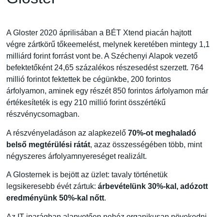
A Gloster 2020 áprilisában a BÉT Xtend piacán hajtott
végre zártkörű tőkeemelést, melynek keretében mintegy 1,1
milliárd forint forrást vont be. A Széchenyi Alapok vezető
befektetőként 24,65 százalékos részesedést szerzett. 764
millió forintot fektettek be cégünkbe, 200 forintos
árfolyamon, aminek egy részét 850 forintos árfolyamon már
értékesíteték is egy 210 millió forint összértékű
részvénycsomagban.
A részvényeladáson az alapkezelő
70%-ot meghaladó
belső megtérülési rátát
, azaz összességében több, mint
négyszeres árfolyamnyereséget realizált.
A Glosternek is bejött az üzlet: tavaly történetük
legsikeresebb évét zártuk:
árbevételünk 30%-kal, adózott
eredményünk 50%-kal nőtt
.
Az IT iparágban alapvetően nehéz organikusan növekedni.