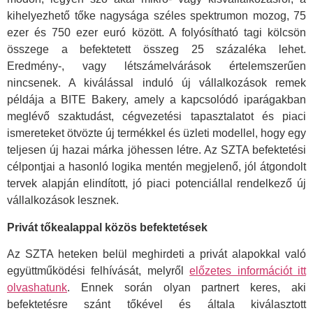
kihelyezhető tőke nagysága széles spektrumon mozog, 75
ezer és 750 ezer euró között. A folyósítható tagi kölcsön
összege a befektetett összeg 25 százaléka lehet.
Eredmény-, vagy létszámelvárások értelemszerűen
nincsenek. A kiválással induló új vállalkozások remek
példája a BITE Bakery, amely a kapcsolódó iparágakban
meglévő szaktudást, cégvezetési tapasztalatot és piaci
ismereteket ötvözte új termékkel és üzleti modellel, hogy egy
teljesen új hazai márka jöhessen létre. Az SZTA befektetési
célpontjai a hasonló logika mentén megjelenő, jól átgondolt
tervek alapján elindított, jó piaci potenciállal rendelkező új
vállalkozások lesznek.
Privát tőkealappal közös befektetések
Az SZTA heteken belül meghirdeti a privát alapokkal való
együttműködési felhívását, melyről
előzetes információt itt
olvashatunk
. Ennek során olyan partnert keres, aki
befektetésre szánt tőkével és általa kiválasztott