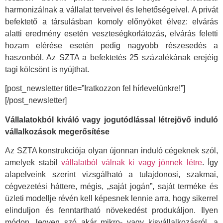
harmonizálnak a vállalat terveivel és lehetőségeivel. A privát
befektető a társulásban komoly előnyöket élvez: elvárás
alatti eredmény esetén veszteségkorlátozás, elvárás feletti
hozam elérése esetén pedig nagyobb részesedés a
haszonból. Az SZTA a befektetés 25 százalékának erejéig
tagi kölcsönt is nyújthat.
[post_newsletter title=”Iratkozzon fel hírlevelünkre!”]
[/post_newsletter]
Vállalatokból kiváló vagy jogutódlással létrejövő induló
vállalkozások megerősítése
Az SZTA konstrukciója olyan újonnan induló cégeknek szól,
amelyek stabil
vállalatból válnak ki vagy jönnek létre
. Így
alapelveink szerint vizsgálható a tulajdonosi, szakmai,
cégvezetési háttere, mégis, „saját jogán”, saját terméke és
üzleti modellje révén kell képesnek lennie arra, hogy sikerrel
elinduljon és fenntartható növekedést produkáljon. Ilyen
módon, legyen szó akár mikro- vagy kisvállalkozásról, a