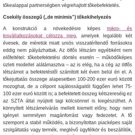
tőkealappal partnerségben végrehajtott tőkebefektetés.
Csekély összegű („de minimis”) tőkekihelyezés
A konstrukció a növekedésre képes
mikro- és
kisvállalkozásokat célozza meg
, amelyek legalább két
évesek, de méretük miatt uniós visszatérítendő forrásokra
eddig nem pályázhattak. Az ötfős létszám egyébként nem
előfeltétel: tőkebefektetési döntés esetén – működőképes
üzleti modellel alátámasztva – az is elég, ha a cég az ötfős
létszámot a befektetéstől számított két éven belül éri el. A
tőkejuttatás összege alapesetben 100-200 ezer euró között
mozoghat, de a célpont sajátosságaitól függően lehet 75-
100 ezer euró között is; a befektetett összeg kétszereséig ez
az SZTA által nyújtott tagi kölcsönnel is kiegészülhet. A
könnyített létszámelvárás mellett kiemelt előny, hogy nem
igényel semmilyen magánforrást vagy fedezetet. A fő
szempont a stabil működés, a bizonyítottan piacképes saját
szolgáltatás vagy termék, meglévő ügyfélkör és beszállítók,