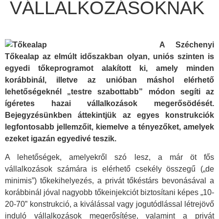
VÁLLALKOZÁSOKNAK
A Széchenyi
Tőkealap az elmúlt időszakban olyan, uniós szinten is
egyedi tőkeprogramot alakított ki, amely minden
korábbinál, illetve az unióban máshol elérhető
lehetőségeknél „testre szabottabb” módon segíti az
ígéretes hazai vállalkozások megerősödését.
Bejegyzésünkben áttekintjük az egyes konstrukciók
legfontosabb jellemzőit, kiemelve a tényezőket, amelyek
ezeket igazán egyedivé teszik.
A lehetőségek, amelyekről szó lesz, a már öt fős
vállalkozások számára is elérhető csekély összegű („de
minimis”) tőkekihelyezés, a privát tőkéstárs bevonásával a
korábbinál jóval nagyobb tőkeinjekciót biztosítani képes „10-
20-70” konstrukció, a kiválással vagy jogutódlással létrejövő
induló vállalkozások megerősítése, valamint a privát