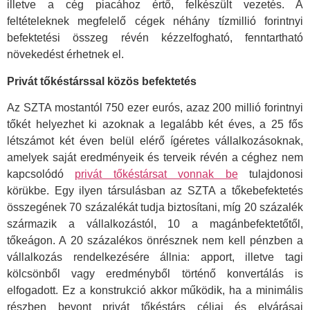
illetve a cég piacához értő, felkészült vezetés. A
feltételeknek megfelelő cégek néhány tízmillió forintnyi
befektetési összeg révén kézzelfogható, fenntartható
növekedést érhetnek el.
Privát tőkéstárssal közös befektetés
Az SZTA mostantól 750 ezer eurós, azaz 200 millió forintnyi
tőkét helyezhet ki azoknak a legalább két éves, a 25 fős
létszámot két éven belül elérő ígéretes vállalkozásoknak,
amelyek saját eredményeik és terveik révén a céghez nem
kapcsolódó
privát tőkéstársat vonnak be
tulajdonosi
körükbe. Egy ilyen társulásban az SZTA a tőkebefektetés
összegének 70 százalékát tudja biztosítani, míg 20 százalék
származik a vállalkozástól, 10 a magánbefektetőtől,
tőkeágon. A 20 százalékos önrésznek nem kell pénzben a
vállalkozás rendelkezésére állnia: apport, illetve tagi
kölcsönből vagy eredményből történő konvertálás is
elfogadott. Ez a konstrukció akkor működik, ha a minimális
részben bevont privát tőkéstárs céljai és elvárásai