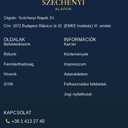
Cégnév: Széchenyi Alapok Zrt.
Cím: 1072 Budapest Rákóczi út 42. (EMKE Irodaház) VI. emelet
OLDALAK
INFORMÁCIÓK
Befektetéseink
Karrier
Rólunk
Közlemények
Fenntarthatóság
Impresszum
Híreink
Adatvédelem
GYIK
Felhasználási feltételek
Jogi nyilatkozat
KAPCSOLAT
+36 1 413 27 40