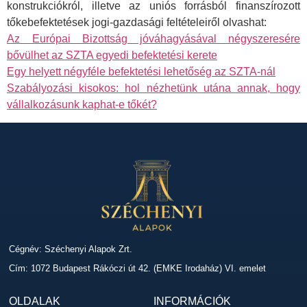
konstrukciókról, illetve az uniós forrásból finanszírozott
tőkebefektetések jogi-gazdasági feltételeiről olvashat:
Az Európai Bizottság jóváhagyásával négyszeresére
bővülhet az SZTA egyedi befektetési kerete
Egy helyett négyféle befektetési lehetőség az SZTA-nál
Szabályozási kisokos: hol nézhetünk utána annak, hogy
vállalkozásunk kaphat-e tőkét?
Cégnév: Széchenyi Alapok Zrt.
Cím: 1072 Budapest Rákóczi út 42. (EMKE Irodaház) VI. emelet
OLDALAK
INFORMÁCIÓK