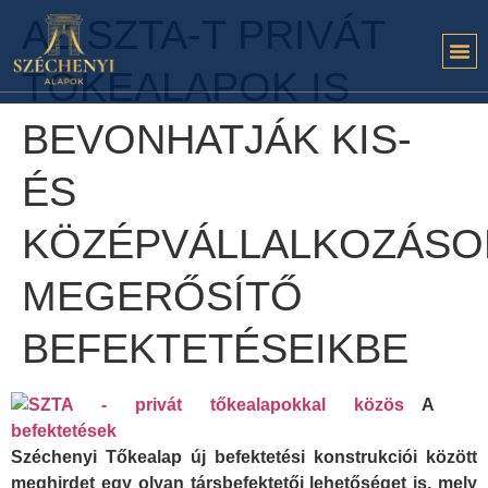
AZ SZTA-T PRIVÁT
TŐKEALAPOK IS
BEVONHATJÁK KIS-
ÉS
KÖZÉPVÁLLALKOZÁSO
MEGERŐSÍTŐ
BEFEKTETÉSEIKBE
A
Széchenyi Tőkealap új befektetési konstrukciói között
meghirdet egy olyan társbefektetői lehetőséget is, mely