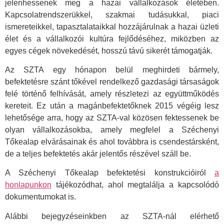
jelenhessenek meg a hazai vállalkozások életében.
Kapcsolatrendszerükkel, szakmai tudásukkal, piaci
ismereteikkel, tapasztalataikkal hozzájárulnak a hazai üzleti
élet és a vállalkozói kultúra fejlődéséhez, miközben az
egyes cégek növekedését, hosszú távú sikerét támogatják.
Az SZTA egy hónapon belül meghirdeti bármely,
befektetésre szánt tőkével rendelkező gazdasági társaságok
felé történő felhívását, amely részletezi az együttműködés
kereteit. Ez után a magánbefektetőknek 2015 végéig lesz
lehetősége arra, hogy az SZTA-val közösen fektessenek be
olyan vállalkozásokba, amely megfelel a Széchenyi
Tőkealap elvárásainak és ahol továbbra is csendestársként,
de a teljes befektetés akár jelentős részével száll be.
A Széchenyi Tőkealap befektetési konstrukcióiról
a
honlapunkon
tájékozódhat, ahol megtalálja a kapcsolódó
dokumentumokat is.
Alábbi bejegyzéseinkben az SZTA-nál elérhető