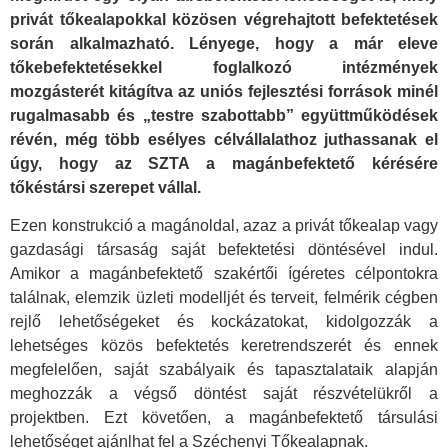
privát tőkealapokkal közösen végrehajtott befektetések
során alkalmazható. Lényege, hogy a már eleve
tőkebefektetésekkel foglalkozó intézmények
mozgásterét kitágítva az uniós fejlesztési források minél
rugalmasabb és „testre szabottabb” együttműködések
révén, még több esélyes célvállalathoz juthassanak el
úgy, hogy az SZTA a magánbefektető kérésére
tőkéstársi szerepet vállal.
Ezen konstrukció a magánoldal, azaz a privát tőkealap vagy
gazdasági társaság saját befektetési döntésével indul.
Amikor a magánbefektető szakértői ígéretes célpontokra
találnak, elemzik üzleti modelljét és terveit, felmérik cégben
rejlő lehetőségeket és kockázatokat, kidolgozzák a
lehetséges közös befektetés keretrendszerét és ennek
megfelelően, saját szabályaik és tapasztalataik alapján
meghozzák a végső döntést saját részvételükről a
projektben. Ezt követően, a magánbefektető társulási
lehetőséget ajánlhat fel a Széchenyi Tőkealapnak.