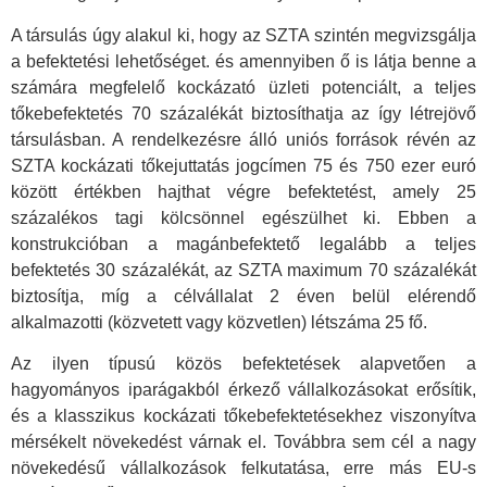
A társulás úgy alakul ki, hogy az SZTA szintén megvizsgálja
a befektetési lehetőséget. és amennyiben ő is látja benne a
számára megfelelő kockázató üzleti potenciált, a teljes
tőkebefektetés 70 százalékát biztosíthatja az így létrejövő
társulásban. A rendelkezésre álló uniós források révén az
SZTA kockázati tőkejuttatás jogcímen 75 és 750 ezer euró
között értékben hajthat végre befektetést, amely 25
százalékos tagi kölcsönnel egészülhet ki. Ebben a
konstrukcióban a magánbefektető legalább a teljes
befektetés 30 százalékát, az SZTA maximum 70 százalékát
biztosítja, míg a célvállalat 2 éven belül elérendő
alkalmazotti (közvetett vagy közvetlen) létszáma 25 fő.
Az ilyen típusú közös befektetések alapvetően a
hagyományos iparágakból érkező vállalkozásokat erősítik,
és a klasszikus kockázati tőkebefektetésekhez viszonyítva
mérsékelt növekedést várnak el. Továbbra sem cél a nagy
növekedésű vállalkozások felkutatása, erre más EU-s