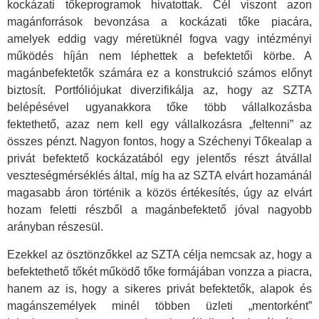
kockázati tőkeprogramok hivatottak. Cél viszont azon
magánforrások bevonzása a kockázati tőke piacára,
amelyek eddig vagy méretüknél fogva vagy intézményi
működés híján nem léphettek a befektetői körbe. A
magánbefektetők számára ez a konstrukció számos előnyt
biztosít. Portfóliójukat diverzifikálja az, hogy az SZTA
belépésével ugyanakkora tőke több vállalkozásba
fektethető, azaz nem kell egy vállalkozásra „feltenni” az
összes pénzt. Nagyon fontos, hogy a Széchenyi Tőkealap a
privát befektető kockázatából egy jelentős részt átvállal
veszteségmérséklés által, míg ha az SZTA elvárt hozamánál
magasabb áron történik a közös értékesítés, úgy az elvárt
hozam feletti részből a magánbefektető jóval nagyobb
arányban részesül.
Ezekkel az ösztönzőkkel az SZTA célja nemcsak az, hogy a
befektethető tőkét működő tőke formájában vonzza a piacra,
hanem az is, hogy a sikeres privát befektetők, alapok és
magánszemélyek minél többen üzleti „mentorként”