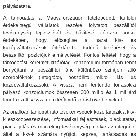
pályázatára.
A támogatás a Magyarországon letelepedett, külföldi
érdekeltségű vállalatok részére folytatott beszállítói
tevékenység fejlesztését és bővítését célozza annak
érdekében, hogy elősegítse a hazai kis- és
középvállalkozások értékláncba történő belépését és
beszállítói pozíciójuk elmélyülését. Fontos feltétel, hogy a
támogatási kérelmet kizárólag konzorciumi formában lehet
benyújtani a beszállítói lánc különböző szintjein álló
szereplőknek (integrátor, beszállító mikro-, kis- és
középvállalkozások). A vissza nem térítendő forrásokra
pályázó konzorciumok összesen 300 millió és 1 milliárd
forint közötti vissza nem térítendő forrást nyerhetnek el.
Az önállóan támogatható tevékenységek közé tartozik a kkv-
k eszközbeszerzése, informatikai fejlesztések, piackutatás,
piacra jutás és marketing tevékenység, illetve az integrátor
által a kkv-k számára nyújtott képzés, tanácsadás és