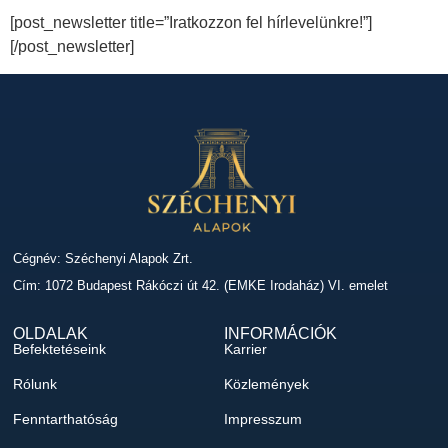
[post_newsletter title=”Iratkozzon fel hírlevelünkre!”]
[/post_newsletter]
Cégnév: Széchenyi Alapok Zrt.
Cím: 1072 Budapest Rákóczi út 42. (EMKE Irodaház) VI. emelet
OLDALAK
INFORMÁCIÓK
Befektetéseink
Karrier
Rólunk
Közlemények
Fenntarthatóság
Impresszum