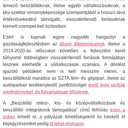
tervező beszállítóknak, illetve egyéb vállalkozásoknak, a
kkv-szektor versenyképessége szempontjából a hosszú távú
értéknövekedést támogató, visszatérítendő forrásoknak
kiemelt szerepet kell biztosítani.
Ezért is kapnak egyre nagyobb hangsúlyt a
gazdaságfejlesztésben az
állami tőkeprogramok
, illetve a
2014-2020-as időszakot követően a fejlesztési keret
túlnyomó többségben visszatérítendő források formájában
lesznek elérhetők a vállalkozások számára. A döntést
igazoló példákért nem is kell messzire menni, a
beszállítóknál maradva az SZTA fém- és gépipari, illetve az
autóiparban tevékenykedő portfóliócégei
évről évre javítják
eredményeiket, és folyamatosan bővülnek
.
A „Beszállító mikro-, kis- és középvállalkozások és
beszállítói integrátorok támogatása” című felhívás
ezen a
linken
érhető el, a pályázati lehetőségekről és hírekről írt
bejegyzéseinket pedig
itt lehet elolvasni
.