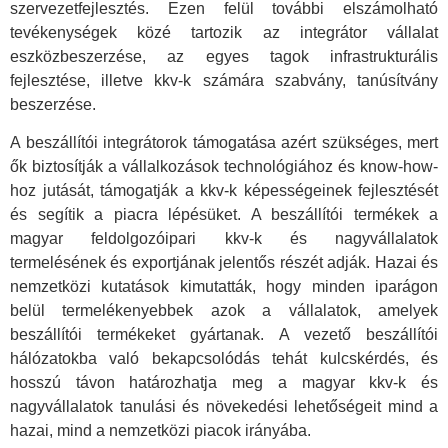
szervezetfejlesztés. Ezen felül további elszámolható
tevékenységek közé tartozik az integrátor vállalat
eszközbeszerzése, az egyes tagok infrastrukturális
fejlesztése, illetve kkv-k számára szabvány, tanúsítvány
beszerzése.
A beszállítói integrátorok támogatása azért szükséges, mert
ők biztosítják a vállalkozások technológiához és know-how-
hoz jutását, támogatják a kkv-k képességeinek fejlesztését
és segítik a piacra lépésüket. A beszállítói termékek a
magyar feldolgozóipari kkv-k és nagyvállalatok
termelésének és exportjának jelentős részét adják. Hazai és
nemzetközi kutatások kimutatták, hogy minden iparágon
belül termelékenyebbek azok a vállalatok, amelyek
beszállítói termékeket gyártanak. A vezető beszállítói
hálózatokba való bekapcsolódás tehát kulcskérdés, és
hosszú távon határozhatja meg a magyar kkv-k és
nagyvállalatok tanulási és növekedési lehetőségeit mind a
hazai, mind a nemzetközi piacok irányába.