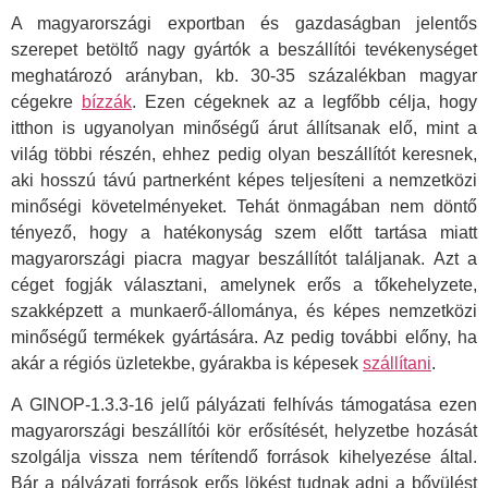
A magyarországi exportban és gazdaságban jelentős
szerepet betöltő nagy gyártók a beszállítói tevékenységet
meghatározó arányban, kb. 30-35 százalékban magyar
cégekre
bízzák
. Ezen cégeknek az a legfőbb célja, hogy
itthon is ugyanolyan minőségű árut állítsanak elő, mint a
világ többi részén, ehhez pedig olyan beszállítót keresnek,
aki hosszú távú partnerként képes teljesíteni a nemzetközi
minőségi követelményeket. Tehát önmagában nem döntő
tényező, hogy a hatékonyság szem előtt tartása miatt
magyarországi piacra magyar beszállítót találjanak. Azt a
céget fogják választani, amelynek erős a tőkehelyzete,
szakképzett a munkaerő-állománya, és képes nemzetközi
minőségű termékek gyártására. Az pedig további előny, ha
akár a régiós üzletekbe, gyárakba is képesek
szállítani
.
A GINOP-1.3.3-16 jelű pályázati felhívás támogatása ezen
magyarországi beszállítói kör erősítését, helyzetbe hozását
szolgálja vissza nem térítendő források kihelyezése által.
Bár a pályázati források erős lökést tudnak adni a bővülést