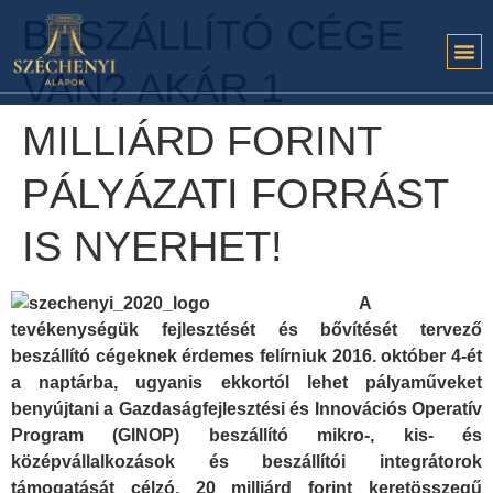
BESZÁLLÍTÓ CÉGE
VAN? AKÁR 1
MILLIÁRD FORINT
PÁLYÁZATI FORRÁST
IS NYERHET!
A
tevékenységük fejlesztését és bővítését tervező
beszállító cégeknek érdemes felírniuk 2016. október 4-ét
a naptárba, ugyanis ekkortól lehet pályaműveket
benyújtani a Gazdaságfejlesztési és Innovációs Operatív
Program (GINOP) beszállító mikro-, kis- és
középvállalkozások és beszállítói integrátorok
támogatását célzó, 20 milliárd forint keretösszegű