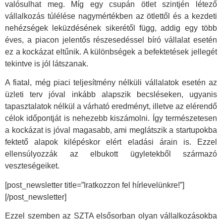
valósulhat meg. Míg egy csupán ötlet szintjén létező
vállalkozás túlélése nagymértékben az ötlettől és a kezdeti
nehézségek leküzdésének sikerétől függ, addig egy több
éves, a piacon jelentős részesedéssel bíró vállalat esetén
ez a kockázat eltűnik. A különbségek a befektetések jellegét
tekintve is jól látszanak.
A fiatal, még piaci teljesítmény nélküli vállalatok esetén az
üzleti terv jóval inkább alapszik becsléseken, ugyanis
tapasztalatok nélkül a várható eredményt, illetve az elérendő
célok időpontját is nehezebb kiszámolni. Így természetesen
a kockázat is jóval magasabb, ami meglátszik a startupokba
fektető alapok kilépéskor elért eladási árain is. Ezzel
ellensúlyozzák az elbukott ügyletekből származó
veszteségeiket.
[post_newsletter title=”Iratkozzon fel hírlevelünkre!”]
[/post_newsletter]
Ezzel szemben az SZTA elsősorban olyan vállalkozásokba