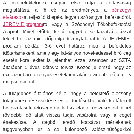
A tőkebefektetőnek csupán első célja a céltársaság
megtalálása, a fő cél az eredményes, a
pénzügyi
elvárások
at teljesítő kilépés, legyen szó angyal befektetőről,
JEREMIE-program
ról vagy a Széchenyi Tőkebefektetési
Alapról. Mivel előbbi kettő nagyobb kockázatvállalással
fektet be, az exit időpontja bizonytalanabb. A JEREMIE-
program például 3-6 évet határoz meg a befektetés
időtartamaként, amely egy látványos növekedéssel bíró cég
esetén korai exitet is jelenthet, ezzel szemben az SZTA
általában 5 éves időtávra tervez. Közös jellemző, hogy az
exit azonban bizonyos esetekben akár rövidebb idő alatt is
megvalósulhat.
A tulajdonos általános célja, hogy a befektető alacsony
tulajdonosi részesedése és a döntésekbe való korlátozott
beleszólási lehetősége mellett az eladott részesedést minél
rövidebb idő alatt vissza tudja vásárolni, vagy a céget
értékesítse. A cégből eredő kockázat mértékének
függvényében ez a cél különböző valószínűségekkel