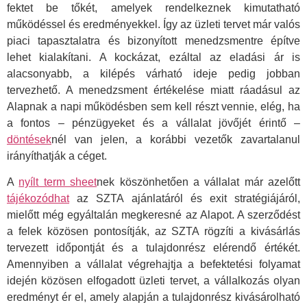
fektet be tőkét, amelyek rendelkeznek kimutatható
működéssel és eredményekkel. Így az üzleti tervet már valós
piaci tapasztalatra és bizonyított menedzsmentre építve
lehet kialakítani. A kockázat, ezáltal az eladási ár is
alacsonyabb, a kilépés várható ideje pedig jobban
tervezhető. A menedzsment értékelése miatt ráadásul az
Alapnak a napi működésben sem kell részt vennie, elég, ha
a fontos – pénzügyeket és a vállalat jövőjét érintő –
döntések
nél van jelen, a korábbi vezetők zavartalanul
irányíthatják a céget.
A
nyílt term sheet
nek köszönhetően a vállalat már azelőtt
tájékozódhat
az SZTA ajánlatáról és exit stratégiájáról,
mielőtt még egyáltalán megkeresné az Alapot. A szerződést
a felek közösen pontosítják, az SZTA rögzíti a kivásárlás
tervezett időpontját és a tulajdonrész elérendő értékét.
Amennyiben a vállalat végrehajtja a befektetési folyamat
idején közösen elfogadott üzleti tervet, a vállalkozás olyan
eredményt ér el, amely alapján a tulajdonrész kivásárolható