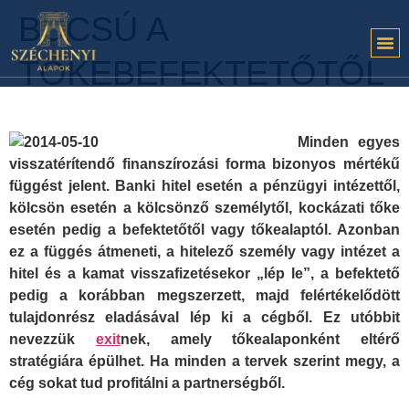
BÚCSÚ A
TŐKEBEFEKTETŐTŐL
Minden egyes
visszatérítendő finanszírozási forma bizonyos mértékű
függést jelent. Banki hitel esetén a pénzügyi intézettől,
kölcsön esetén a kölcsönző személytől, kockázati tőke
esetén pedig a befektetőtől vagy tőkealaptól. Azonban
ez a függés átmeneti, a hitelező személy vagy intézet a
hitel és a kamat visszafizetésekor „lép le”, a befektető
pedig a korábban megszerzett, majd felértékelődött
tulajdonrész eladásával lép ki a cégből. Ez utóbbit
nevezzük
exit
nek, amely tőkealaponként eltérő
stratégiára épülhet. Ha minden a tervek szerint megy, a
cég sokat tud profitálni a partnerségből.