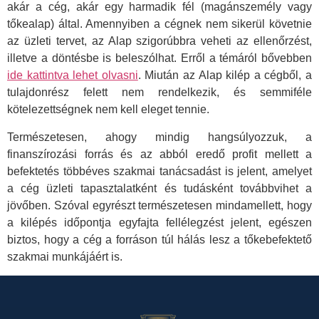
akár a cég, akár egy harmadik fél (magánszemély vagy
tőkealap) által. Amennyiben a cégnek nem sikerül követnie
az üzleti tervet, az Alap szigorúbbra veheti az ellenőrzést,
illetve a döntésbe is beleszólhat. Erről a témáról bővebben
ide kattintva lehet olvasni
. Miután az Alap kilép a cégből, a
tulajdonrész felett nem rendelkezik, és semmiféle
kötelezettségnek nem kell eleget tennie.
Természetesen, ahogy mindig hangsúlyozzuk, a
finanszírozási forrás és az abból eredő profit mellett a
befektetés többéves szakmai tanácsadást is jelent, amelyet
a cég üzleti tapasztalatként és tudásként továbbvihet a
jövőben. Szóval egyrészt természetesen mindamellett, hogy
a kilépés időpontja egyfajta fellélegzést jelent, egészen
biztos, hogy a cég a forráson túl hálás lesz a tőkebefektető
szakmai munkájáért is.