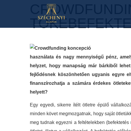
CROWDFUNDIN
TŐKEBEFEKTE
használata és nagy mennyiségű pénz, amel
helyzet, hogy manapság már bárkiből lehet
fejlődésnek köszönhetően ugyanis egyre elt
finanszírozhatja a számára érdekes ötlete
helyett?
Egy egyedi, sikerre ítélt ötletre épülő vállalko
minden követ megmozgatnak, hogy saját ötletükkel
meg tudnak egyezni a feltételekben (befektetés 