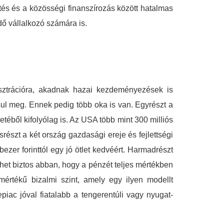
tés és a közösségi finanszírozás között hatalmas
dő vállalkozó számára is.
isztrációra, akadnak hazai kezdeményezések is
sul meg. Ennek pedig több oka is van. Egyrészt a
etéből kifolyólag is. Az USA több mint 300 milliós
részt a két ország gazdasági ereje és fejlettségi
ezer forinttól egy jó ötlet kedvéért. Harmadrészt
ehet biztos abban, hogy a pénzét teljes mértékben
értékű bizalmi szint, amely egy ilyen modellt
iac jóval fiatalabb a tengerentúli vagy nyugat-