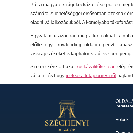
Bár a magyarországi kockázatitőke-piacon megfé
számára. A lehetőséggel elsősorban azoknak érd
eladni vállalkozásukból. A komolyabb tőkeforrás
Egyvalamire azonban még a fenti oknál is jobb eg
előtte egy crowfunding oldalon pénzt, tapasz
visszajelzéseket is kaphatunk. Jó esetben pedig p
Szerencsére a hazai
kockázatitőke-piac
elég ér
vállalni, és hogy
mekkora tulajdonrészről
hajland
OLDAL
Befektet
Rólunk
Fenntart