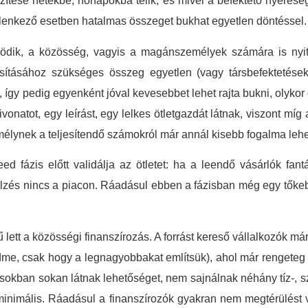
készítése hetekbe, hónapokba telik, és mivel a befektető nyeres
. Ellenkező esetben hatalmas összeget bukhat egyetlen döntéssel.
ik, a közösség, vagyis a magánszemélyek számára is nyitott
ósításához szükséges összeg egyetlen (vagy társbefektetése
így pedig egyenként jóval kevesebbet lehet rajta bukni, olykor c
natot, egy leírást, egy lelkes ötletgazdát látnak, viszont míg a
élynek a teljesítendő számokról már annál kisebb fogalma lehe
d fázis előtt validálja az ötletet: ha a leendő vásárlók fan
jelzés nincs a piacon. Ráadásul ebben a fázisban még egy tőkebef
lett a közösségi finanszírozás. A forrást kereső vállalkozók má
ndme, csak hogy a legnagyobbakat említsük), ahol már rengeteg si
sokban sokan látnak lehetőséget, nem sajnálnak néhány tíz-, szá
 minimális. Ráadásul a finanszírozók gyakran nem megtérülést 