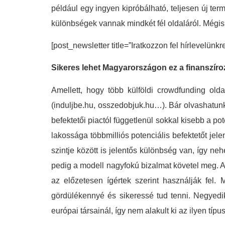
például egy ingyen kipróbálható, teljesen új te
különbségek vannak mindkét fél oldaláról. Mégis,
[post_newsletter title=”Iratkozzon fel hírlevelünkr
Sikeres lehet Magyarországon ez a finanszíro
Amellett, hogy több külföldi crowdfunding ol
(induljbe.hu, osszedobjuk.hu…). Bár olvashatunk
befektetői piactól függetlenül sokkal kisebb a po
lakossága többmilliós potenciális befektetőt jel
szintje között is jelentős különbség van, így ne
pedig a modell nagyfokú bizalmat követel meg. Az
az előzetesen ígértek szerint használják fel
gördülékennyé és sikeressé tud tenni. Negyedik
európai társainál, így nem alakult ki az ilyen tí