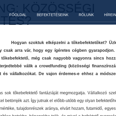
G: KÖZÖSSÉGI
FŐOLDAL
BEFEKTETÉSEINK
RÓLUNK
HÍREI
TÉS?
Hogyan szoktuk elképzelni a tőkebefektetőket? Üzle
y csak arra vár, hogy egy ígéretes cégben gyarapodjon.
 tőkebefektető, még csak nagyobb vagyonra sincs hozzá
erjedtebbé válik a crowdfunding (közösségi finanszírozá
ket és vállalkozókat. De vajon érdemes-e ehhez a módsze
zás sok tőkebefektető fantáziáját megmozgatja. Vállalkozó szel
 betömjék azt. Így jutnak el előbb-utóbb egy olyan befektetőhö
mértéke, tulajdonrészek aránya, elvárt hozam, futamidő, egyes