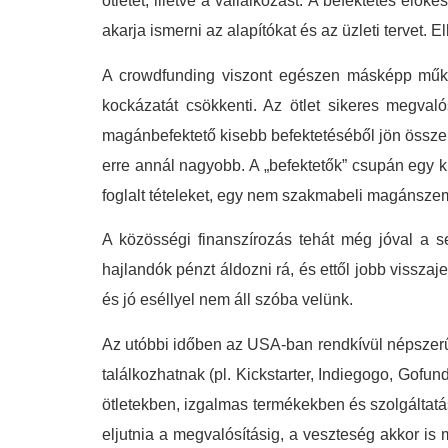
ötletet, illetve a vállalkozást. A befektetés elő
akarja ismerni az alapítókat és az üzleti tervet
A crowdfunding viszont egészen másképp működ
kockázatát csökkenti. Az ötlet sikeres megval
magánbefektető kisebb befektetéséből jön össze, 
erre annál nagyobb. A „befektetők” csupán egy kivo
foglalt tételeket, egy nem szakmabeli magánszem
A közösségi finanszírozás tehát még jóval a see
hajlandók pénzt áldozni rá, és ettől jobb vissza
és jó eséllyel nem áll szóba velünk.
Az utóbbi időben az USA-ban rendkívül népszerű 
találkozhatnak (pl. Kickstarter, Indiegogo, Gofu
ötletekben, izgalmas termékekben és szolgáltatá
eljutnia a megvalósításig, a veszteség akkor is