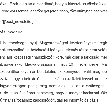
rméket. Ezek alapján elmondható, hogy a klasszikus tőkebefekte
 rendkívül fontos lehetőséget jelent több, tőkehiányban szenve
e!”][/post_newsletter]
zási modell?
dal is lehetőséget nyújt Magyarországról kezdeményezett reg
 sikersztorikról, a befektetési igények jelentős része nem való
tenciális közösségi finanszírozók köre, már csak a lakosság mér
ent, ugyanakkor Magyarországon mintegy 10 millió ember él. Más
hezebb itthon olyan embert találni, aki könnyedén válik meg több
által, hogy a befektető nincs tisztában az üzleti tervvel, nem l
. Magyarországon pedig még nem alakult ki az a szükséges m
, de talán általános nehézség, hogy a magyar kockázati tőkep
pusú finanszírozáshoz kapcsolódó tudás és információs bázis.