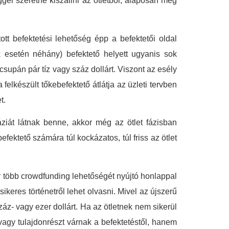
éggel szeretne kiszállni az ötletből, alaposan meg
 befektetési lehetőség épp a befektetői oldal
k esetén néhány) befektető helyett ugyanis sok
supán pár tíz vagy száz dollárt. Viszont az esély
 felkészült tőkebefektető átlátja az üzleti tervben
t.
táziát látnak benne, akkor még az ötlet fázisban
ektető számára túl kockázatos, túl friss az ötlet
r több crowdfunding lehetőségét nyújtó honlappal
keres történetről lehet olvasni. Mivel az újszerű
z- vagy ezer dollárt. Ha az ötletnek nem sikerül
vagy tulajdonrészt várnak a befektetéstől, hanem