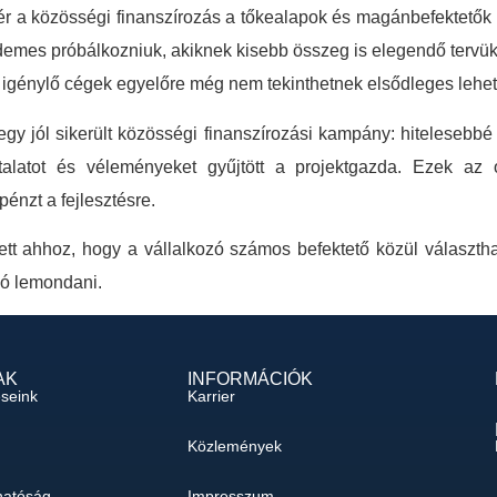
r a közösségi finanszírozás a tőkealapok és magánbefektetők m
emes próbálkozniuk, akiknek kisebb összeg is elegendő tervük
t igénylő cégek egyelőre még nem tekinthetnek elsődleges lehe
y jól sikerült közösségi finanszírozási kampány: hitelesebbé vá
talatot és véleményeket gyűjtött a projektgazda. Ezek az o
énzt a fejlesztésre.
ett ahhoz, hogy a vállalkozó számos befektető közül választh
ó lemondani.
AK
INFORMÁCIÓK
éseink
Karrier
Közlemények
hatóság
Impresszum