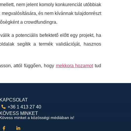
ellett, nem jelent komoly konkurenciát utóbbiak
 megvalósítására, és nem kívánnak tulajdonrészt
tőségként a crowdfundingra.
lik a potenciális befektető előtt egy projekt, ha
ldalak segítik a termék validációját, hasznos
asson, attól függően, hogy
mekkora hozamot
tud
KAPCSOLAT
+36 1 413 27 40
KÖVESS MINKET
Kövess minket a közösségi médiában is!