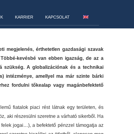
NK
KARRIER
KAPCSOLAT
ti megjelenés, érthetetlen gazdasági szavak
 Többé-kevésbé van ebben igazság, de az a
 szükség. A globalizációnak és a technikai
s) intézménye, amellyel ma már szinte bárki
rhez fordulni tőkealap vagy magánbefektető
lemű fiatalok piaci rést látnak egy területen, és
z, aki részesülni szeretne a várható sikerből. Ha
 felek jogai…), a befektető pénzzel támogatja az