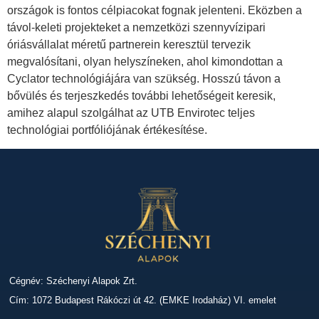
országok is fontos célpiacokat fognak jelenteni. Eközben a
távol-keleti projekteket a nemzetközi szennyvízipari
óriásvállalat méretű partnerein keresztül tervezik
megvalósítani, olyan helyszíneken, ahol kimondottan a
Cyclator technológiájára van szükség. Hosszú távon a
bővülés és terjeszkedés további lehetőségeit keresik,
amihez alapul szolgálhat az UTB Envirotec teljes
technológiai portfóliójának értékesítése.
Cégnév: Széchenyi Alapok Zrt.
Cím: 1072 Budapest Rákóczi út 42. (EMKE Irodaház) VI. emelet