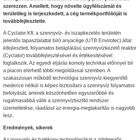
szerezzen. Amellett, hogy növelte ügyfélszámát és
területileg is terjeszkedett, a cég termékportfólióját is
továbbfejlesztette.
A Cyclator Kft. a szennyvíz- és iszapkezelés területén
jelentős tapasztalattal bíró anyacége (UTB Envirotec) által
kifejlesztett, folyamatos betáplálású szennyvízkezelő reaktor
(Cyclator) továbbfejlesztésével és értékesítésével
foglalkozik. Az egyedi eljárás komoly technikai előnnyel bír
a piacon elérhető többi megoldással szemben. A
szakaszosan működő technológia szennyvíz-kiegyenlítő
medence nélkül is képes biztosítani a szennyvíz folyamatos
befolyását, aminek köszönhetően egyszerűbbé és
rugalmasabbá válik a szennyvíztisztító rendszer
üzemeltetése, ráadásul az energia-megtakarítás is nagyobb
lesz.
Eredmények, sikerek
Az innovatív és hatékony technológiákat a zöldmezős