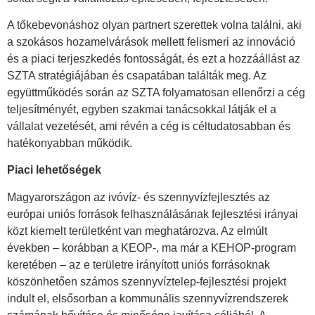
A tőkebevonáshoz olyan partnert szerettek volna találni, aki
a szokásos hozamelvárások mellett felismeri az innováció
és a piaci terjeszkedés fontosságát, és ezt a hozzáállást az
SZTA stratégiájában és csapatában találták meg. Az
együttműködés során az SZTA folyamatosan ellenőrzi a cég
teljesítményét, egyben szakmai tanácsokkal látják el a
vállalat vezetését, ami révén a cég is céltudatosabban és
hatékonyabban működik.
Piaci lehetőségek
Magyarországon az ivóvíz- és szennyvízfejlesztés az
európai uniós források felhasználásának fejlesztési irányai
közt kiemelt területként van meghatározva. Az elmúlt
években – korábban a KEOP-, ma már a KEHOP-program
keretében – az e területre irányított uniós forrásoknak
köszönhetően számos szennyvíztelep-fejlesztési projekt
indult el, elsősorban a kommunális szennyvízrendszerek