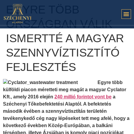
EGYRE TÖBB
ORSZÁGBAN VÁLIK
ISMERTTÉ A MAGYAR
SZENNYVÍZTISZTÍTÓ
FEJLESZTÉS
Egyre több
külföldi piacon méretteti meg magát a magyar Cyclator
Kft., amely 2016 elején
240 millió forintot vont be
a
Széchenyi Tőkebefektetési Alaptól. A befektetés
második évében a szennyvíztisztítás területén
tevékenykedő cég nagy lépéseket tett meg afelé, hogy a
következő években Közép-Európában, a balkáni
térségben, illetve Ázsiában is komoly piaci pozíciókat