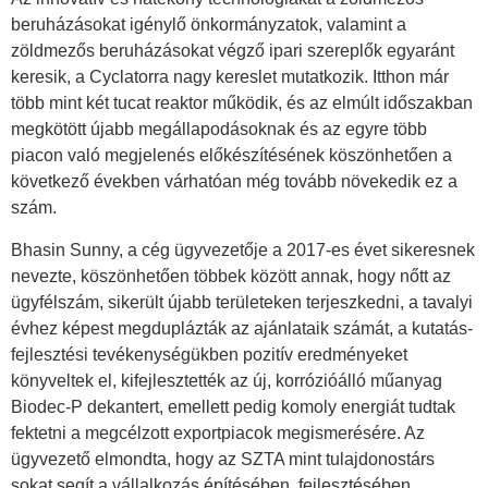
beruházásokat igénylő önkormányzatok, valamint a
zöldmezős beruházásokat végző ipari szereplők egyaránt
keresik, a Cyclatorra nagy kereslet mutatkozik. Itthon már
több mint két tucat reaktor működik, és az elmúlt időszakban
megkötött újabb megállapodásoknak és az egyre több
piacon való megjelenés előkészítésének köszönhetően a
következő években várhatóan még tovább növekedik ez a
szám.
Bhasin Sunny, a cég ügyvezetője a 2017-es évet sikeresnek
nevezte, köszönhetően többek között annak, hogy nőtt az
ügyfélszám, sikerült újabb területeken terjeszkedni, a tavalyi
évhez képest megduplázták az ajánlataik számát, a kutatás-
fejlesztési tevékenységükben pozitív eredményeket
könyveltek el, kifejlesztették az új, korrózióálló műanyag
Biodec-P dekantert, emellett pedig komoly energiát tudtak
fektetni a megcélzott exportpiacok megismerésére. Az
ügyvezető elmondta, hogy az SZTA mint tulajdonostárs
sokat segít a vállalkozás építésében, fejlesztésében.