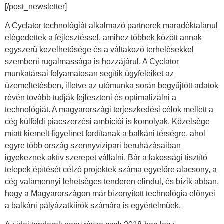
[/post_newsletter]
A Cyclator technológiát alkalmazó partnerek maradéktalanul
elégedettek a fejlesztéssel, amihez többek között annak
egyszerű kezelhetősége és a váltakozó terhelésekkel
szembeni rugalmassága is hozzájárul. A Cyclator
munkatársai folyamatosan segítik ügyfeleiket az
üzemeltetésben, illetve az utómunka során begyűjtött adatok
révén tovább tudják fejleszteni és optimalizálni a
technológiát. A magyarországi terjeszkedési célok mellett a
cég külföldi piacszerzési ambíciói is komolyak. Közelsége
miatt kiemelt figyelmet fordítanak a balkáni térségre, ahol
egyre több ország szennyvízipari beruházásaiban
igyekeznek aktív szerepet vállalni. Bár a lakossági tisztító
telepek építését célzó projektek száma egyelőre alacsony, a
cég valamennyi lehetséges tenderen elindul, és bízik abban,
hogy a Magyarországon már bizonyított technológia előnyei
a balkáni pályázatkiírók számára is egyértelműek.