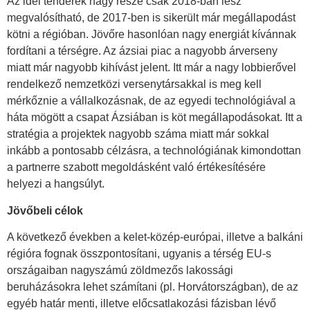
Az idei tenderek nagy része csak 2018-ban lesz
megvalósítható, de 2017-ben is sikerült már megállapodást
kötni a régióban. Jövőre hasonlóan nagy energiát kívánnak
fordítani a térségre. Az ázsiai piac a nagyobb árverseny
miatt már nagyobb kihívást jelent. Itt már a nagy lobbierővel
rendelkező nemzetközi versenytársakkal is meg kell
mérkőznie a vállalkozásnak, de az egyedi technológiával a
háta mögött a csapat Ázsiában is köt megállapodásokat. Itt a
stratégia a projektek nagyobb száma miatt már sokkal
inkább a pontosabb célzásra, a technológiának kimondottan
a partnerre szabott megoldásként való értékesítésére
helyezi a hangsúlyt.
Jövőbeli célok
A következő években a kelet-közép-európai, illetve a balkáni
régióra fognak összpontosítani, ugyanis a térség EU-s
országaiban nagyszámú zöldmezős lakossági
beruházásokra lehet számítani (pl. Horvátországban), de az
egyéb határ menti, illetve előcsatlakozási fázisban lévő