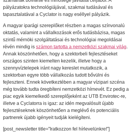
számának bővítése és minősége javítása céljából. A
pályázatokra technológiájával, szakmai tudásával és
tapasztalatával a Cyclator is nagy eséllyel pályázik.
A magyar iparági szereplőket részben a magas színvonalú
oktatás, valamint a vállalkozások erős tudásbázisa, magas
szintű mérnöki szolgáltatásai és technológiai megoldásai
révén mindig is
számon tartotta a nemzetközi szakmai világ
.
Annak köszönhetően, hogy a szektorbeli fejlesztéseket
országos szinten kiemelten kezelik, illetve hogy a
szennyvíztelepek iránt nagy kereslet mutatkozik, a
szektorban egyre több vállalkozás tudott bővülni és
fejleszteni. Ennek következtében a magyar vízipari szcéna
még tovább tudta öregbíteni nemzetközi hírnevét. Ez pedig a
piac egyik kiemelkedő szereplőjeként az UTB Envirotec-re,
illetve a Cyclatorra is igaz: az idén megvalósult újabb
fejlesztéseknek köszönhetően a meglévő és potenciális
partnerek újabb igényeit tudják kielégíteni.
[post_newsletter title=”Iratkozzon fel hírlevelünkre!”]