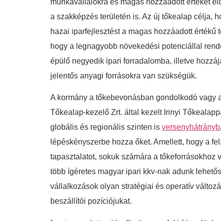
munkavállalókra és magas hozzáadott értéket előá
a szakképzés területén is. Az új tőkealap célja,
hazai iparfejlesztést a magas hozzáadott érték
hogy a legnagyobb növekedési potenciállal rende
épülő negyedik ipari forradalomba, illetve hozzá
jelentős anyagi forrásokra van szükségük.
A kormány a tőkebevonásban gondolkodó vagy azt
Tőkealap-kezelő Zrt. által kezelt Irinyi Tőkeala
globális és regionális szinten is
versenyhátrányb
lépéskényszerbe hozza őket. Amellett, hogy a fe
tapasztalatot, sokuk számára a tőkeforrásokhoz va
több ígéretes magyar ipari kkv-nak adunk lehetős
vállalkozások olyan stratégiai és operatív válto
beszállítói pozíciójukat.