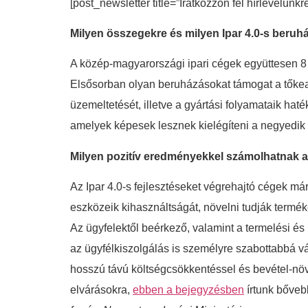
[post_newsletter title=”Iratkozzon fel hírlevelünkr
Milyen összegekre és milyen Ipar 4.0-s beruhá
A közép-magyarországi ipari cégek együttesen 8 mi
Elsősorban olyan beruházásokat támogat a tőkealap
üzemeltetését, illetve a gyártási folyamataik hat
amelyek képesek lesznek kielégíteni a negyedik i
Milyen pozitív eredményekkel számolhatnak 
Az Ipar 4.0-s fejlesztéseket végrehajtó cégek már
eszközeik kihasználtságát, növelni tudják termé
Az ügyfelektől beérkező, valamint a termelési é
az ügyfélkiszolgálás is személyre szabottabbá vá
hosszú távú költségcsökkentéssel és bevétel-növ
elvárásokra,
ebben a bejegyzésben
írtunk bőveb