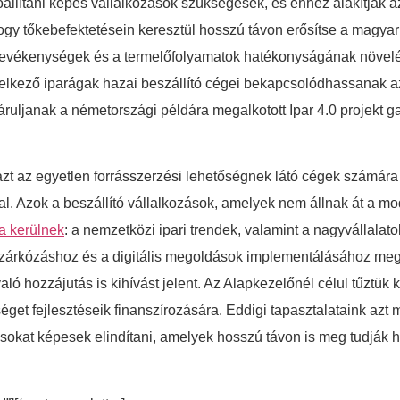
llítani képes vállalkozások szükségesek, és ehhez alakítják az e
 hogy tőkebefektetésein keresztül hosszú távon erősítse a magya
ű tevékenységek és a termelőfolyamatok hatékonyságának növel
lkező iparágak hazai beszállító cégei bekapcsolódhassanak az 
járuljanak a németországi példára megalkotott Ipar 4.0 projekt 
 az egyetlen forrásszerzési lehetőségnek látó cégek számára 
ppal. Azok a beszállító vállalkozások, amelyek nem állnak át a
a kerülnek
: a nemzetközi ipari trendek, valamint a nagyvállalat
lzárkózáshoz és a digitális megoldások implementálásához meg
ló hozzájutás is kihívást jelent. Az Alapkezelőnél célul tűztük 
éget fejlesztéseik finanszírozására. Eddigi tapasztalataink azt 
zásokat képesek elindítani, amelyek hosszú távon is meg tudják 