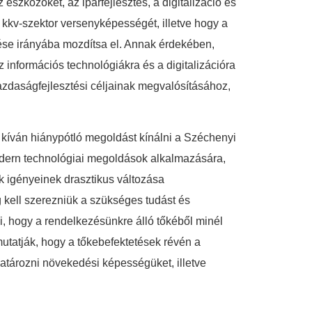
szközöket, az iparfejlesztés, a digitalizáció és
r kkv-szektor versenyképességét, illetve hogy a
ése irányába mozdítsa el. Annak érdekében,
információs technológiákra és a digitalizációra
gazdaságfejlesztési céljainak megvalósításához,
kíván hiánypótló megoldást kínálni a Széchenyi
 modern technológiai megoldások alkalmazására,
ok igényeinek drasztikus változása
 kell szerezniük a szükséges tudást és
ki, hogy a rendelkezésünkre álló tőkéből minél
mutatják, hogy a tőkebefektetések révén a
határozni növekedési képességüket, illetve