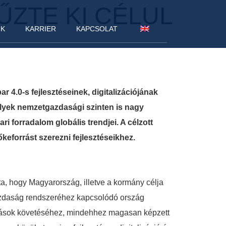
ŰZTE KI CÉLUL
NK
KARRIER
KAPCSOLAT
 4.0-s fejlesztéseinek, digitalizációjának
elyek nemzetgazdasági szinten is nagy
i forradalom globális trendjei. A célzott
keforrást szerezni fejlesztéseikhez.
, hogy Magyarország, illetve a kormány célja
ggazdaság rendszeréhez kapcsolódó ország
ihívások követéséhez, mindehhez magasan képzett