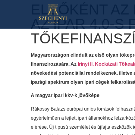
ELSŐKÉNT AZ 
AZ IPAR 4.0-S
TŐKEFINANSZ
Magyarországon elindult az első olyan tőkeprog
finanszírozására. Az
Irinyi II. Kockázati Tőkea
növekedési potenciállal rendelkeznek, illetve 
iparági spektrum olyan ipari cégek felkarolás
A magyar ipari kkv-k jövőképe
Rákossy Balázs európai uniós források felhasznál
egyértelműen a fejlett ipari államokhoz felzárkó
elérése. Új típusú szemlélet és újfajta eszközö