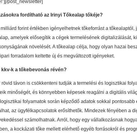
e!”][/post_newsletter]
zásokra fordítható az Irinyi Tőkealap tőkéje?
lliárd forint értékben igényelhetnek tőkeforrást a tőkealaptól, j
, amelyek elősegítik a cégek termelésének digitalizálását, kibe
ékonyságának növelését. A tőkealap célja, hogy olyan hazai beszá
pari forradalom keltette új és megváltozott igényeket.
a kkv-k a tőkebevonás révén?
 rövid távon is csökkenteni tudják a termelési és logisztikai fo
keik minőségét, és könnyebben képesek reagálni a digitális vil
s logisztikai folyamatok során képződő adatok sokkal pontosab
lhat, az ügyfélkapcsolatok erősíthetők. Mindezek fényében a dig
ekedéssel számolhatnak. Arról, hogy egy vállalkozásnak hogya
ben, a kockázati tőke mellett elérhető egyéb forrásokról és pro