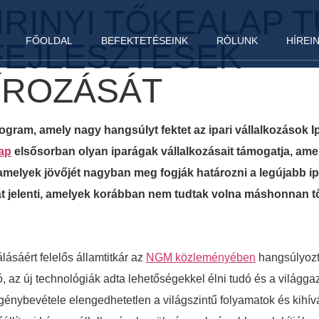
IRINYI TŐKEALAP T
FŐOLDAL
BEFEKTETÉSEINK
RÓLUNK
HÍREI
 FEJLESZTÉSEK
ÍROZÁSÁT
ram, amely nagy hangsúlyt fektet az ipari vállalkozások Ipar
lap
elsősorban olyan iparágak vállalkozásait támogatja, am
amelyek jövőjét nagyban meg fogják határozni a legújabb ipar
át jelenti, amelyek korábban nem tudtak volna máshonnan tő
ásáért felelős államtitkár az
NGM közleményében
hangsúlyozta
zó, az új technológiák adta lehetőségekkel élni tudó és a vilá
k igénybevétele elengedhetetlen a világszintű folyamatok és k