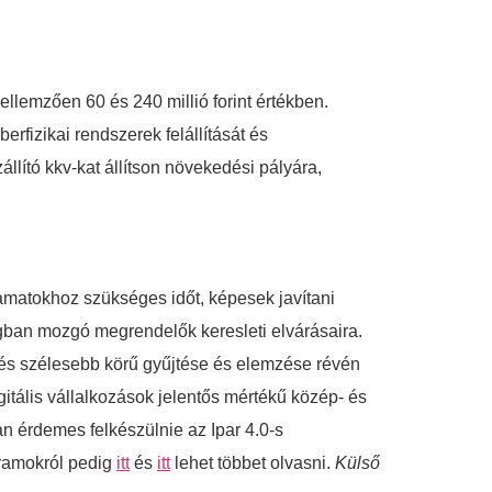
ellemzően 60 és 240 millió forint értékben.
rfizikai rendszerek felállítását és
llító kkv-kat állítson növekedési pályára,
lyamatokhoz szükséges időt, képesek javítani
ágban mozgó megrendelők keresleti elvárásaira.
b és szélesebb körű gyűjtése és elemzése révén
itális vállalkozások jelentős mértékű közép- és
n érdemes felkészülnie az Ipar 4.0-s
gramokról pedig
itt
és
itt
lehet többet olvasni.
Külső