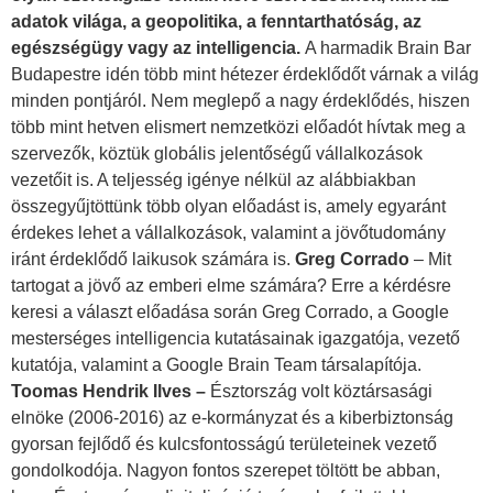
adatok világa, a geopolitika, a fenntarthatóság, az
egészségügy vagy az intelligencia.
A harmadik Brain Bar
Budapestre idén több mint hétezer érdeklődőt várnak a világ
minden pontjáról. Nem meglepő a nagy érdeklődés, hiszen
több mint hetven elismert nemzetközi előadót hívtak meg a
szervezők, köztük globális jelentőségű vállalkozások
vezetőit is. A teljesség igénye nélkül az alábbiakban
összegyűjtöttünk több olyan előadást is, amely egyaránt
érdekes lehet a vállalkozások, valamint a jövőtudomány
iránt érdeklődő laikusok számára is.
Greg Corrado
– Mit
tartogat a jövő az emberi elme számára? Erre a kérdésre
keresi a választ előadása során Greg Corrado, a Google
mesterséges intelligencia kutatásainak igazgatója, vezető
kutatója, valamint a Google Brain Team társalapítója.
Toomas Hendrik Ilves –
Észtország volt köztársasági
elnöke (2006-2016) az e-kormányzat és a kiberbiztonság
gyorsan fejlődő és kulcsfontosságú területeinek vezető
gondolkodója. Nagyon fontos szerepet töltött be abban,