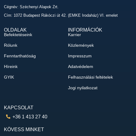
Cégnév: Széchenyi Alapok Zrt.
Cím: 1072 Budapest Rákóczi út 42. (EMKE Irodaház) VI. emelet
OLDALAK
INFORMÁCIÓK
Befektetéseink
Karrier
Rólunk
Közlemények
Fenntarthatóság
Impresszum
Híreink
Adatvédelem
GYIK
Felhasználási feltételek
Jogi nyilatkozat
KAPCSOLAT
+36 1 413 27 40
KÖVESS MINKET