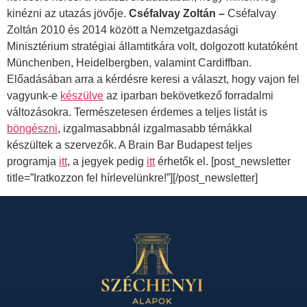
kinézni az utazás jövője.
Cséfalvay Zoltán –
Cséfalvay
Zoltán 2010 és 2014 között a Nemzetgazdasági
Minisztérium stratégiai államtitkára volt, dolgozott kutatóként
Münchenben, Heidelbergben, valamint Cardiffban.
Előadásában arra a kérdésre keresi a választ, hogy vajon fel
vagyunk-e
készülve
az iparban bekövetkező forradalmi
változásokra. Természetesen érdemes a teljes listát is
böngészni
, izgalmasabbnál izgalmasabb témákkal
készültek a szervezők. A Brain Bar Budapest teljes
programja
itt
, a jegyek pedig
itt
érhetők el. [post_newsletter
title=”Iratkozzon fel hírlevelünkre!”][/post_newsletter]