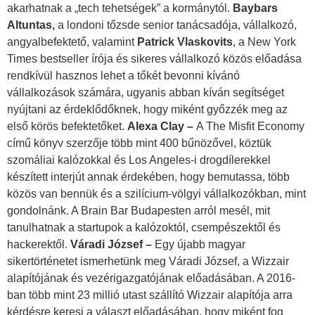
akarhatnak a „tech tehetségek” a kormánytól.
Baybars
Altuntas,
a londoni tőzsde senior tanácsadója, vállalkozó,
angyalbefektető, valamint
Patrick Vlaskovits
, a New York
Times bestseller írója és sikeres vállalkozó közös előadása
rendkívül hasznos lehet a tőkét bevonni kívánó
vállalkozások számára, ugyanis abban kíván segítséget
nyújtani az érdeklődőknek, hogy miként győzzék meg az
első körös befektetőket.
Alexa Clay –
A The Misfit Economy
című könyv szerzője több mint 400 bűnözővel, köztük
szomáliai kalózokkal és Los Angeles-i drogdílerekkel
készített interjút annak érdekében, hogy bemutassa, több
közös van bennük és a szilícium-völgyi vállalkozókban, mint
gondolnánk. A Brain Bar Budapesten arról mesél, mit
tanulhatnak a startupok a kalózoktól, csempészektől és
hackerektől.
Váradi József –
Egy újabb magyar
sikertörténetet ismerhetünk meg Váradi József, a Wizzair
alapítójának és vezérigazgatójának előadásában. A 2016-
ban több mint 23 millió utast szállító Wizzair alapítója arra
kérdésre keresi a választ előadásában, hogy miként fog