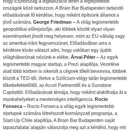
hogy Észtország a digitalizáció terén a legfejlettebb
országok közé tartozzon. A Brain Bar Budapesten tartandó
előadásának fő kérdése, hogy miként építsünk államot a
jövő számára.
George Friedman –
A világ legismertebb
geopolitikai előrejelzője, aki többek között olyan olyan
eseményeket jósolt meg helyesen, mint az EU-válság vagy
az amerikai-iráni fegyverszünet. Előadásában arra a
kérdésre kíván választ adni, hogy valóban egy újabb
világháborúnak nézünk-e elébe.
Árvai Péter –
Az egyik
legismertebb magyar startup, a Prezi alapítója. Vezetése
alatt több körben is sikerült a cégnek tőkét bevonnia, többek
között a TED-től, illetve a Szilícium-völgy talán legismertebb
tőkebefektetőitől, az Accel Partnerstől és a Sunstone
Capitaltól. Előadásának témája, hogy miként alakíthatja át a
munkahelyeket a mesterséges intelligencia.
Rocio
Fonseca –
Rocio Fonseca a világ egyik legismertebb
startupok számára létrehozott kormányzati programja, a
Start-Up Chile alapítója. A Brain Bar Budapesten saját
tapasztalatai alapján válaszolja meg azt a kérdést, hogy mit