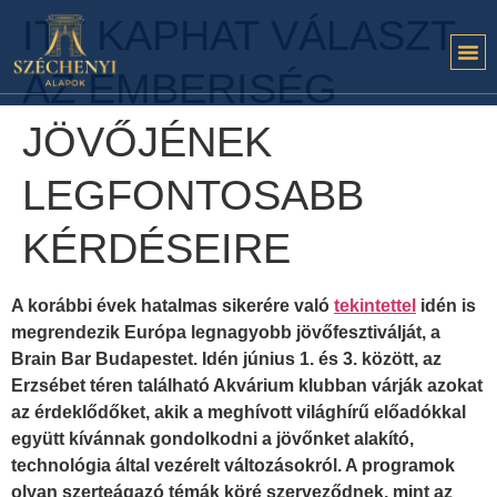
ITT KAPHAT VÁLASZT
AZ EMBERISÉG
JÖVŐJÉNEK
LEGFONTOSABB
KÉRDÉSEIRE
A korábbi évek hatalmas sikerére való
tekintettel
idén is
megrendezik Európa legnagyobb jövőfesztiválját, a
Brain Bar Budapestet. Idén június 1. és 3. között, az
Erzsébet téren található Akvárium klubban várják azokat
az érdeklődőket, akik a meghívott világhírű előadókkal
együtt kívánnak gondolkodni a jövőnket alakító,
technológia által vezérelt változásokról. A programok
olyan szerteágazó témák köré szerveződnek, mint az