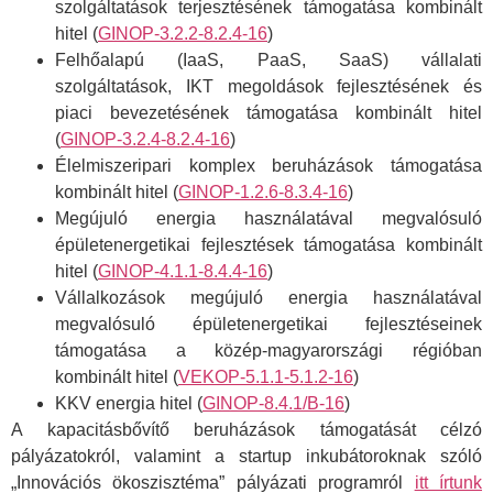
szolgáltatások terjesztésének támogatása kombinált
hitel (
GINOP-3.2.2-8.2.4-16
)
Felhőalapú (IaaS, PaaS, SaaS) vállalati
szolgáltatások, IKT megoldások fejlesztésének és
piaci bevezetésének támogatása kombinált hitel
(
GINOP-3.2.4-8.2.4-16
)
Élelmiszeripari komplex beruházások támogatása
kombinált hitel (
GINOP-1.2.6-8.3.4-16
)
Megújuló energia használatával megvalósuló
épületenergetikai fejlesztések támogatása kombinált
hitel (
GINOP-4.1.1-8.4.4-16
)
Vállalkozások megújuló energia használatával
megvalósuló épületenergetikai fejlesztéseinek
támogatása a közép-magyarországi régióban
kombinált hitel (
VEKOP-5.1.1-5.1.2-16
)
KKV energia hitel (
GINOP-8.4.1/B-16
)
A kapacitásbővítő beruházások támogatását célzó
pályázatokról, valamint a startup inkubátoroknak szóló
„Innovációs ökoszisztéma” pályázati programról
itt írtunk