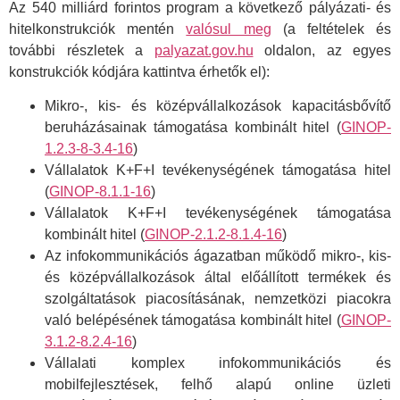
Az 540 milliárd forintos program a következő pályázati- és
hitelkonstrukciók mentén
valósul meg
(a feltételek és
további részletek a
palyazat.gov.hu
oldalon, az egyes
konstrukciók kódjára kattintva érhetők el):
Mikro-, kis- és középvállalkozások kapacitásbővítő
beruházásainak támogatása kombinált hitel (
GINOP-
1.2.3-8-3.4-16
)
Vállalatok K+F+I tevékenységének támogatása hitel
(
GINOP-8.1.1-16
)
Vállalatok K+F+I tevékenységének támogatása
kombinált hitel (
GINOP-2.1.2-8.1.4-16
)
Az infokommunikációs ágazatban működő mikro-, kis-
és középvállalkozások által előállított termékek és
szolgáltatások piacosításának, nemzetközi piacokra
való belépésének támogatása kombinált hitel (
GINOP-
3.1.2-8.2.4-16
)
Vállalati komplex infokommunikációs és
mobilfejlesztések, felhő alapú online üzleti