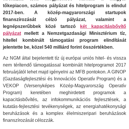
tőkepiacon, számos pályázat és hitelprogram is elindul
2017-ben. A közép-magyarországi startupok
finanszírozását célzó pályázat, valamint a
legnépszerűbbek közé tartozó
két kapacitásbővítő
pályázat
mellett a Nemzetgazdasági Minisztérium tíz,
hitellel kombinált támogatási program elindítását
jelentette be, közel 540 milliárd forint összértékben.
Az NGM által bejelentett tíz új európai uniós hitel- és vissza
nem térítendő támogatással kombinált hitelprogramot 2017
februárjától lehet majd igényelni az MFB pontokon. A GINOP
(Gazdaságfejlesztési és Innovációs Operatív Program) és a
VEKOP (Versenyképes Közép-Magyarország Operatív
Program) keretében meghirdetett programok a
kapacitásbővítés, az infokommunikációs fejlesztések, a
kutatás-fejlesztési tevékenységek, az energiahatékonysági
beruházások és a komplex élelmiszeripari beruházások
finanszírozását célozzák.