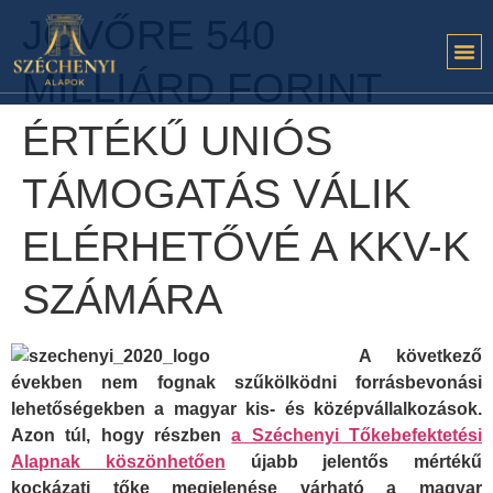
JÖVŐRE 540
MILLIÁRD FORINT
ÉRTÉKŰ UNIÓS
TÁMOGATÁS VÁLIK
ELÉRHETŐVÉ A KKV-K
SZÁMÁRA
A következő
években nem fognak szűkölködni forrásbevonási
lehetőségekben a magyar kis- és középvállalkozások.
Azon túl, hogy részben
a Széchenyi Tőkebefektetési
Alapnak köszönhetően
újabb jelentős mértékű
kockázati tőke megjelenése várható a magyar