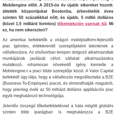
Mobilengine előtt. A 2015-ös év újabb sikereket hozott:
áttették központjukat Bostonba, árbevételük éves
szinten 50 százalékkal nőtt, és újabb, 5 millió dolláros
(közel 1,5 milliárd forintos)
tőkeinjekción vannak túl
. Mi
ez, ha nem sikersztori?
Az amerikai befektetők a virágzó mobilplatform-fejlesztői
piac ígéretes, értékteremtő szereplőjeként tekintenek a
vállalkozásra. Az elsősorban terepen dolgozó alkalmazottak
munkájának javítását célzó vállalati alkalmazásokra
mutatkozó, rohamosan növekedő igény kiemelte a
Mobilengine-t a piaci többi szereplője közül. A Valor Capital
befektető úgy látja, hogy a vállalkozás megváltoztatta a B2E
(Business-To-Employee) piacot, és elmondhatják magukról,
hogy jelenleg övék az 50 milliárd dolláros applikációs piac
egyik meghatározó technológiája.
Jelentős összegű tőkebefektetéssel a háta mögött globális
szinten több iparágban is meghatározza a B2E