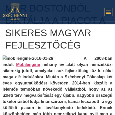
MÁR BOSTONBÓL
DIKTÁLJA A PIACOT A
SIKERES MAGYAR
FEJLESZTŐCÉG
A 2008-ban
indult
Mobilengine
néhány év alatt olyan nemzetközi
sikerekig jutott, amelyeket sok fejlesztőcég tűz ki célul
maga elé induláskor. Miután a Széchenyi Tőkealap két
éves együttműködést követően 2014-ben kiszállt a
jelentős tempóban növekedő vállalatból, hogy az az
üzleti terv megvalósítását egy újabb, nagyobb összegű
tőkeforrásból tudja finanszírozni, hamar lecsapott rá egy
külföldi piacon is tevékenykedő befektető. Ennek
köszönhetően még több nemzetközi kapu nyílt meg a