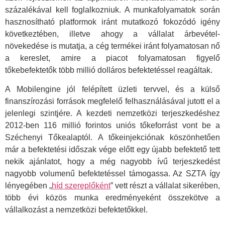
százalékával kell foglalkozniuk. A munkafolyamatok során
hasznosítható platformok iránt mutatkozó fokozódó igény
következtében, illetve ahogy a vállalat árbevétel-
növekedése is mutatja, a cég termékei iránt folyamatosan nő
a kereslet, amire a piacot folyamatosan figyelő
tőkebefektetők több millió dolláros befektetéssel reagáltak.
A Mobilengine jól felépített üzleti tervvel, és a külső
finanszírozási források megfelelő felhasználásával jutott el a
jelenlegi szintjére. A kezdeti nemzetközi terjeszkedéshez
2012-ben 116 millió forintos uniós tőkeforrást vont be a
Széchenyi Tőkealaptól. A tőkeinjekciónak köszönhetően
már a befektetési időszak vége előtt egy újabb befektető tett
nekik ajánlatot, hogy a még nagyobb ívű terjeszkedést
nagyobb volumenű befektetéssel támogassa. Az SZTA így
lényegében „
híd szereplőként
” vett részt a vállalat sikerében,
több évi közös munka eredményeként összekötve a
vállalkozást a nemzetközi befektetőkkel.