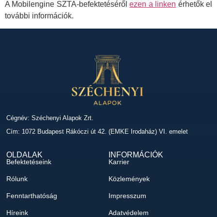
A Mobilengine SZTA-befektetéséről
ezen a linken
érhetők el
további információk.
Cégnév: Széchenyi Alapok Zrt.
Cím: 1072 Budapest Rákóczi út 42. (EMKE Irodaház) VI. emelet
OLDALAK
INFORMÁCIÓK
Befektetéseink
Karrier
Rólunk
Közlemények
Fenntarthatóság
Impresszum
Híreink
Adatvédelem