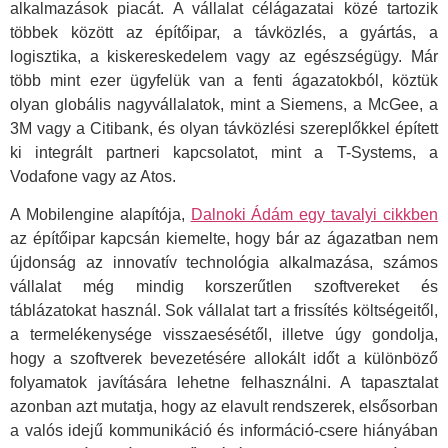
alkalmazások piacát. A vállalat célágazatai közé tartozik
többek között az építőipar, a távközlés, a gyártás, a
logisztika, a kiskereskedelem vagy az egészségügy. Már
több mint ezer ügyfelük van a fenti ágazatokból, köztük
olyan globális nagyvállalatok, mint a Siemens, a McGee, a
3M vagy a Citibank, és olyan távközlési szereplőkkel épített
ki integrált partneri kapcsolatot, mint a T-Systems, a
Vodafone vagy az Atos.
A Mobilengine alapítója,
Dalnoki Ádám egy tavalyi cikkben
az építőipar kapcsán kiemelte, hogy bár az ágazatban nem
újdonság az innovatív technológia alkalmazása, számos
vállalat még mindig korszerűtlen szoftvereket és
táblázatokat használ. Sok vállalat tart a frissítés költségeitől,
a termelékenysége visszaesésétől, illetve úgy gondolja,
hogy a szoftverek bevezetésére allokált időt a különböző
folyamatok javítására lehetne felhasználni. A tapasztalat
azonban azt mutatja, hogy az elavult rendszerek, elsősorban
a valós idejű kommunikáció és információ-csere hiányában