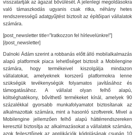
visszatartják az ágazat bővülését. A jelenlegi megoldásokra
való támaszkodás ugyanis csak ritka, néhány hetes
rendszerességű adatgyűjtést biztosít az építőipari vállalatok
számára.
[post_newsletter title=”Iratkozzon fel hírlevelünkre!”]
[/post_newsletter]
Dalnoki Ádám szerint a robbanás előtt álló mobilalkalmazás
alapú platformok piaca lehetőséget biztosít a Mobilengine
számára, hogy termékeivel kiszolgálja mindazon
vállalatokat, amelyeknek korszerű platformokra lenne
szükségük tevékenységük folyamatos javításához és
támogatásához. A vállalat olyan felhő alapú,
költséghatékony, bővíthető termékeket kínál, amelyek 90
százalékkal gyorsabb munkafolyamatot biztosítanak az
alkalmazottak számára, mint a hasonló szoftverek. Mivel a
Mobilengine jellemzően felhő alapú háttérrendszereken
keresztül biztosítja az alkalmazásokat a vállalatok számára,
azok fejlesztőinek az applikációk kódolásának csupán 10