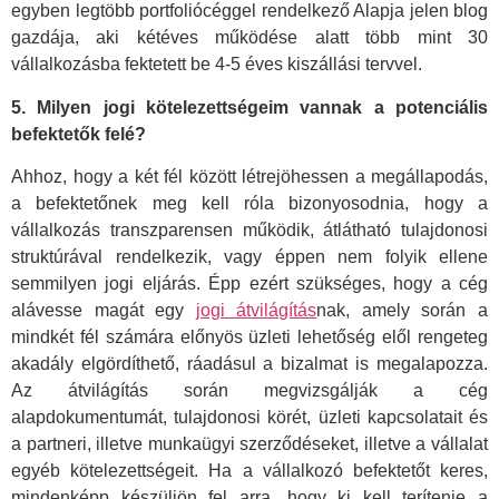
egyben legtöbb portfoliócéggel rendelkező Alapja jelen blog
gazdája, aki kétéves működése alatt több mint 30
vállalkozásba fektetett be 4-5 éves kiszállási tervvel.
5. Milyen jogi kötelezettségeim vannak a potenciális
befektetők felé?
Ahhoz, hogy a két fél között létrejöhessen a megállapodás,
a befektetőnek meg kell róla bizonyosodnia, hogy a
vállalkozás transzparensen működik, átlátható tulajdonosi
struktúrával rendelkezik, vagy éppen nem folyik ellene
semmilyen jogi eljárás. Épp ezért szükséges, hogy a cég
alávesse magát egy
jogi átvilágítás
nak, amely során a
mindkét fél számára előnyös üzleti lehetőség elől rengeteg
akadály elgördíthető, ráadásul a bizalmat is megalapozza.
Az átvilágítás során megvizsgálják a cég
alapdokumentumát, tulajdonosi körét, üzleti kapcsolatait és
a partneri, illetve munkaügyi szerződéseket, illetve a vállalat
egyéb kötelezettségeit. Ha a vállalkozó befektetőt keres,
mindenképp készüljön fel arra, hogy ki kell terítenie a