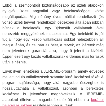
Ebből a szempontból biztonságosabb az üzleti alapokon
nyugvó, üzleti angyallal vagy befektetőcéggel kötött
megállapodás. Míg néhány éves múlttal rendelkező (és
vonzó üzleti tervvel rendelkező) cégekben általában jobban
bíznak a befektetők, egy újdonsült vállalatnak jóval
nehezebb meggyőzőnek mutatkoznia. Egy befektető is jól
tudja, hogy egy kezdő vállalkozás sokkal nehezebben áll
meg a lábán, és csupán az ötlet, a tervek, az ígéretek még
nem jelentenek garanciát arra, hogy ő jelenti a kivételt.
Éppen ezért egy kezdő vállalkozónak érdemes más források
után is néznie.
Egyik ilyen lehetőség a JEREMIE-program, amely egyebek
mellett induló vállalkozások számára kínál kockázati tőkét. A
program sajátossága, hogy akár nagyobb összeghez is
hozzájuttathatja a vállalkozást, azonban a befektetés
kockázata is jelentősen megnövekszik. A JEREMIE-
alapokról (illetve a magánbefektetőkről) ebben a
korábbi
bejegyzésünkben
részletesebben is írtunk.