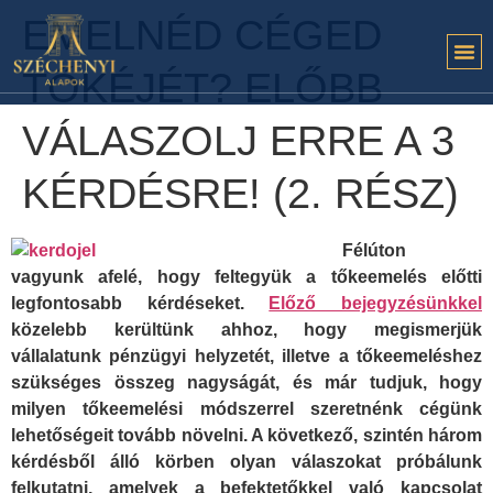
EMELNÉD CÉGED
TŐKÉJÉT? ELŐBB
VÁLASZOLJ ERRE A 3
KÉRDÉSRE! (2. RÉSZ)
Félúton
vagyunk afelé, hogy feltegyük a tőkeemelés előtti
legfontosabb kérdéseket.
Előző bejegyzésünkkel
közelebb kerültünk ahhoz, hogy megismerjük
vállalatunk pénzügyi helyzetét, illetve a tőkeemeléshez
szükséges összeg nagyságát, és már tudjuk, hogy
milyen tőkeemelési módszerrel szeretnénk cégünk
lehetőségeit tovább növelni. A következő, szintén három
kérdésből álló körben olyan válaszokat próbálunk
felkutatni, amelyek a befektetőkkel való kapcsolat