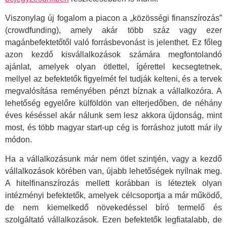
Viszonylag új fogalom a piacon a „közösségi finanszírozás”
(crowdfunding), amely akár több száz vagy ezer
magánbefektetőtől való forrásbevonást is jelenthet. Ez főleg
azon kezdő kisvállalkozások számára megfontolandó
ajánlat, amelyek olyan ötlettel, ígérettel kecsegtetnek,
mellyel az befektetők figyelmét fel tudják kelteni, és a tervek
megvalósítása reményében pénzt bíznak a vállalkozóra. A
lehetőség egyelőre külföldön van elterjedőben, de néhány
éves késéssel akár nálunk sem lesz akkora újdonság, mint
most, és több magyar start-up cég is forráshoz jutott már ily
módon.
Ha a vállalkozásunk már nem ötlet szintjén, vagy a kezdő
vállalkozások körében van, újabb lehetőségek nyílnak meg.
A hitelfinanszírozás mellett korábban is léteztek olyan
intézményi befektetők, amelyek célcsoportja a már működő,
de nem kiemelkedő növekedéssel bíró termelő és
szolgáltató vállalkozások. Ezen befektetők legfiatalabb, de