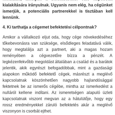
kialakítására irányulnak. Ugyanis nem elég, ha cégünket
ismerjük, a potenciális partnerekkel is tisztában kell
lennünk.
4. Ki tarthatja a cégemet befektetési célpontnak?
Amikor a vállalkozó eljut oda, hogy cége növekedéséhez
tőkebevonásra van szüksége, elsődleges feladatává válik,
hogy megtalálja azt a partnert, aki a magas hozam
reményében a cégvezetőre bízza a pénzét. A
legkézenfekvőbb megoldást általában a család és a barátok
jelentik, akik egyrészt befogadóbbak, mint a gazdasági
alapokon működő befektető cégek, másrészt a meglévő
kapcsolatnak köszönhetően nagyobb hajlandósággal
fektetnek be az ismerős cégébe, mintha az ismerkedést a
nulláról kellene indítani. Az ismeretségen alapuló üzleti
kapcsolatnak viszont megvan az a hátulütője, hogy egy
rossz eredményekkel záruló befektetés akár a meglévő
viszonyon is csorbát ejthet.