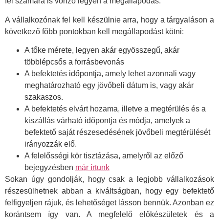
fél számára is vonzó legyen a megállapodás.
A vállalkozónak fel kell készülnie arra, hogy a tárgyaláson a
következő főbb pontokban kell megállapodást kötni:
A tőke mérete, legyen akár egyösszegű, akár
többlépcsős a forrásbevonás
A befektetés időpontja, amely lehet azonnali vagy
meghatározható egy jövőbeli dátum is, vagy akár
szakaszos.
A befektetés elvárt hozama, illetve a megtérülés és a
kiszállás várható időpontja és módja, amelyek a
befektető saját részesedésének jövőbeli megtérülését
irányozzák elő.
A felelősségi kör tisztázása, amelyről az előző
bejegyzésben
már írtunk
Sokan úgy gondolják, hogy csak a legjobb vállalkozások
részesülhetnek abban a kiváltságban, hogy egy befektető
felfigyeljen rájuk, és lehetőséget lásson bennük. Azonban ez
korántsem így van. A megfelelő előkészületek és a