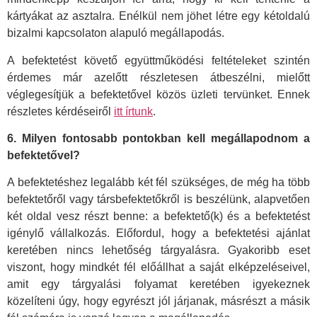
kártyákat az asztalra. Enélkül nem jöhet létre egy kétoldalú
bizalmi kapcsolaton alapuló megállapodás.
A befektetést követő együttműködési feltételeket szintén
érdemes már azelőtt részletesen átbeszélni, mielőtt
véglegesítjük a befektetővel közös üzleti tervünket. Ennek
részletes kérdéseiről
itt írtunk
.
6. Milyen fontosabb pontokban kell megállapodnom a
befektetővel?
A befektetéshez legalább két fél szükséges, de még ha több
befektetőről vagy társbefektetőkről is beszélünk, alapvetően
két oldal vesz részt benne: a befektető(k) és a befektetést
igénylő vállalkozás. Előfordul, hogy a befektetési ajánlat
keretében nincs lehetőség tárgyalásra. Gyakoribb eset
viszont, hogy mindkét fél előállhat a saját elképzeléseivel,
amit egy tárgyalási folyamat keretében igyekeznek
közelíteni úgy, hogy egyrészt jól járjanak, másrészt a másik