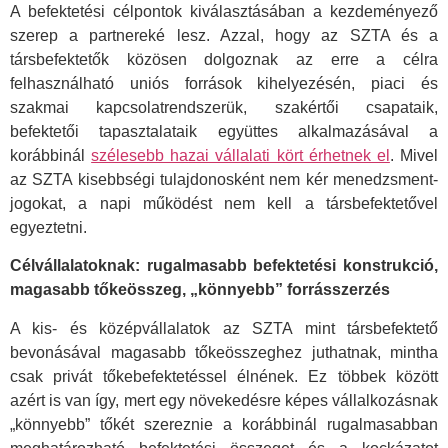
A befektetési célpontok kiválasztásában a kezdeményező
szerep a partnereké lesz. Azzal, hogy az SZTA és a
társbefektetők közösen dolgoznak az erre a célra
felhasználható uniós források kihelyezésén, piaci és
szakmai kapcsolatrendszerük, szakértői csapataik,
befektetői tapasztalataik együttes alkalmazásával a
korábbinál
szélesebb hazai vállalati kört érhetnek el
. Mivel
az SZTA kisebbségi tulajdonosként nem kér menedzsment-
jogokat, a napi működést nem kell a társbefektetővel
egyeztetni.
Célvállalatoknak: rugalmasabb befektetési konstrukció,
magasabb tőkeösszeg, „könnyebb” forrásszerzés
A kis- és középvállalatok az SZTA mint társbefektető
bevonásával magasabb tőkeösszeghez juthatnak, mintha
csak privát tőkebefektetéssel élnének. Ez többek között
azért is van így, mert egy növekedésre képes vállalkozásnak
„könnyebb” tőkét szereznie a korábbinál rugalmasabban