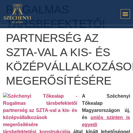
RUGALMAS
TÁRSBEFEKTETŐI
PARTNERSÉG AZ
SZTA-VAL A KIS- ÉS
KÖZÉPVÁLLALKOZÁSO
MEGERŐSÍTÉSÉRE
A Széchenyi
Tőkealap
Magyarországon új,
és
uniós szinten is
egyedi
társbefektetési konstrukciója
által kínált lehetőséggel