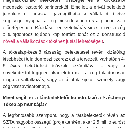
meghatározható befektetési összeget és a kockázatot
megosztó, szakértő partnerektől. Emellett a privát befektető
jelenléte új tudással gazdagíthatja a vállalatot, illetve
segítséget nyújthat a cég működésében és a piacon való
előrelépésben. Ráadásul fedezetelvárás sincs, mivel a cég
a tulajdonrész fejében kap forrást, tehát ez a konstrukció
növeli a vállalkozások tőkéhez jutási lehetőségeit
.
A tőkealap-kezelő társaság befektetései révén kizárólag
kisebbségi tulajdonrészt szerez; ezt a tervezett, várhatóan 4-
6 éves befektetési időszak lezárultával – vagy a
növekedéstől függően akár előbb is – a cég tulajdonosai,
maga a vállalkozás, vagy az általuk kijelölt személy vagy
cég visszavásárolhatja.
Mivel segíti ez a társbefektetői konstrukció a Széchenyi
Tőkealap munkáját?
A legfontosabb szempont, hogy a társbefektetők révén az
SZTA nagyobb összegű (projektenként akár 2,5 millió eurós)