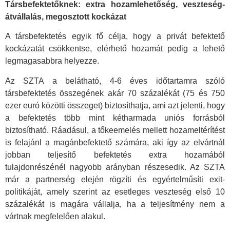
Társbefektetőknek: extra hozamlehetőség, veszteség-
átvállalás, megosztott kockázat
A társbefektetés egyik fő célja, hogy a privát befektető
kockázatát csökkentse, elérhető hozamát pedig a lehető
legmagasabbra helyezze.
Az SZTA a belátható, 4-6 éves időtartamra szóló
társbefektetés összegének akár 70 százalékát (75 és 750
ezer euró közötti összeget) biztosíthatja, ami azt jelenti, hogy
a befektetés több mint kétharmada uniós forrásból
biztosítható. Ráadásul, a tőkeemelés mellett hozameltérítést
is felajánl a magánbefektető számára, aki így az elvártnál
jobban teljesítő befektetés extra hozamából
tulajdonrészénél nagyobb arányban részesedik. Az SZTA
már a partnerség elején rögzíti és egyértelműsíti exit-
politikáját, amely szerint az esetleges veszteség első 10
százalékát is magára vállalja, ha a teljesítmény nem a
vártnak megfelelően alakul.