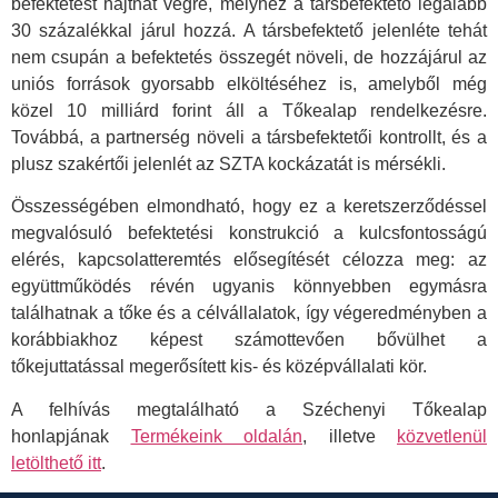
befektetést hajthat végre, melyhez a társbefektető legalább
30 százalékkal járul hozzá. A társbefektető jelenléte tehát
nem csupán a befektetés összegét növeli, de hozzájárul az
uniós források gyorsabb elköltéséhez is, amelyből még
közel 10 milliárd forint áll a Tőkealap rendelkezésre.
Továbbá, a partnerség növeli a társbefektetői kontrollt, és a
plusz szakértői jelenlét az SZTA kockázatát is mérsékli.
Összességében elmondható, hogy ez a keretszerződéssel
megvalósuló befektetési konstrukció a kulcsfontosságú
elérés, kapcsolatteremtés elősegítését célozza meg: az
együttműködés révén ugyanis könnyebben egymásra
találhatnak a tőke és a célvállalatok, így végeredményben a
korábbiakhoz képest számottevően bővülhet a
tőkejuttatással megerősített kis- és középvállalati kör.
A felhívás megtalálható a Széchenyi Tőkealap
honlapjának
Termékeink oldalán
, illetve
közvetlenül
letölthető itt
.