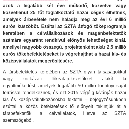
azok a legalább két éve működő, közvetve vagy
közvetlenül 25 főt foglalkoztató hazai cégek élhetnek,
amelyek árbevétele nem haladja meg az évi 6 millió
eurós küszöböt. Ezáltal az SZTA átfogó tőkeprogramja
keretében a célvállalkozások és magánbefektetők
számára egyaránt rendkívül előnyös lehetőséget kínál,
amellyel nagyobb összegű, projektenként akár 2,5 millió
eurós tőkebefektetéseket is végrehajthat a hazai kis- és
középvállalatok megerősítésére.
A társbefektetés keretében az SZTA olyan társaságokkal
vagy kockázati tőkealap-kezelőkkel alakít ki
együttműködést, amelyek legalább 50 millió forintnyi saját
forrással rendelkeznek, és ezt 2015 végéig kívánják hazai
kis és közép-vállalkozásokba fektetni – bejegyzésünkben
ezúttal a közös befektetések fő előnyeit tekintjük át a
társbefektetők, a célvállalatok, illetve az SZTA
szemszögéből.