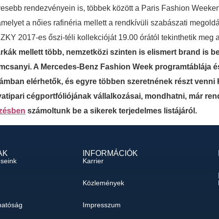
vesebb rendezvényein is, többek között a Paris Fashion Weeke
zi, amelyet a nőies rafinéria mellett a rendkívüli szabászati mego
KY 2017-es őszi-téli kollekcióját 19.00 órától tekinthetik me
ák mellett több, nemzetközi szinten is elismert brand is be
csanyi. A Mercedes-Benz Fashion Week programtáblája és
 számban elérhetők, és egyre többen szeretnének részt ven
vatipari cégportfóliójának vállalkozásai, mondhatni, már re
yzésben
számoltunk be a sikerek terjedelmes listájáról.
AK
INFORMÁCIÓK
éseink
Karrier
Közlemények
hatóság
Impresszum