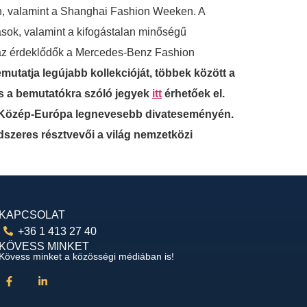
n, valamint a Shanghai Fashion Weeken. A
ldások, valamint a kifogástalan minőségű
g az érdeklődők a Mercedes-Benz Fashion
mutatja legújabb kollekcióját, többek között a
 a bemutatókra szóló jegyek
itt
érhetőek el.
ni Közép-Európa legnevesebb divateseményén.
ndszeres résztvevői a világ nemzetközi
KAPCSOLAT
+36 1 413 27 40
KÖVESS MINKET
Kövess minket a közösségi médiában is!