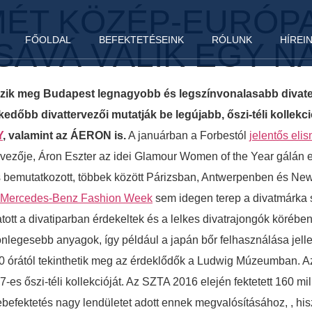
MÉT KÖZÉP-EURÓP
FŐOLDAL
BEFEKTETÉSEINK
RÓLUNK
HÍREI
SÁVÁ VÁLIK EGY N
dezik meg Budapest legnagyobb és legszínvonalasabb diva
dőbb divattervezői mutatják be legújabb, őszi-téli kollekc
Y
, valamint az ÁERON is.
A januárban a Forbestól
jelentős eli
rvezője, Áron Eszter az idei Glamour Women of the Year gálán el
s bemutatkozott, többek között Párizsban, Antwerpenben és Ne
Mercedes-Benz Fashion Week
sem idegen terep a divatmárka 
 aratott a divatiparban érdekeltek és a lelkes divatrajongók kö
nlegesebb anyagok, így például a japán bőr felhasználása jelle
0.00 órától tekinthetik meg az érdeklődők a Ludwig Múzeumban.
 őszi-téli kollekcióját. Az SZTA 2016 elején fektetett 160 milli
tőkebefektetés nagy lendületet adott ennek megvalósításához, ,