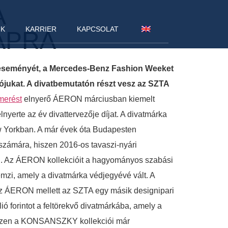
A
NK
KARRIER
KAPCSOLAT
APRA
teseményét, a Mercedes-Benz Fashion Weeket
iójukat. A divatbemutatón részt vesz az SZTA
smerést
elnyerő ÁERON márciusban kiemelt
nyerte az év divattervezője díjat. A divatmárka
w Yorkban. A már évek óta Budapesten
számára, hiszen 2016-os tavaszi-nyári
rében. Az ÁERON kollekcióit a hagyományos szabási
mzi, amely a divatmárka védjegyévé vált. A
 Az ÁERON mellett az SZTA egy másik designipari
ó forintot a feltörekvő divatmárkába, amely a
 hiszen a KONSANSZKY kollekciói már