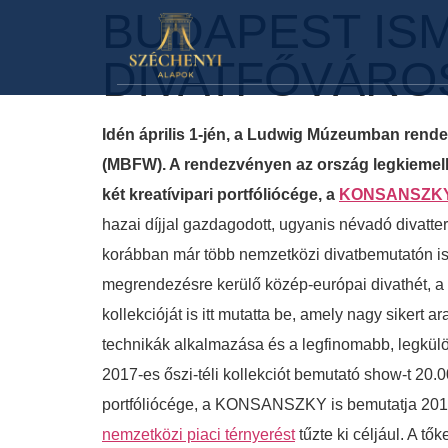
BUDAPEST IS
DIVATFŐVÁRO
Idén április 1-jén, a Ludwig Múzeumban ren
(MBFW). A rendezvényen az ország legkiemelke
két kreatívipari portfóliócége, a
KONSANSZK
hazai díjjal gazdagodott, ugyanis névadó divatte
korábban már több nemzetközi divatbemutatón i
megrendezésre kerülő közép-európai divathét, a
kollekcióját is itt mutatta be, amely nagy sikert
technikák alkalmazása és a legfinomabb, legkülö
2017-es őszi-téli kollekciót bemutató show-t 2
portfóliócége, a KONSANSZKY is bemutatja 2017-es
nemzetközi piaci térnyerést
tűzte ki céljául. A 