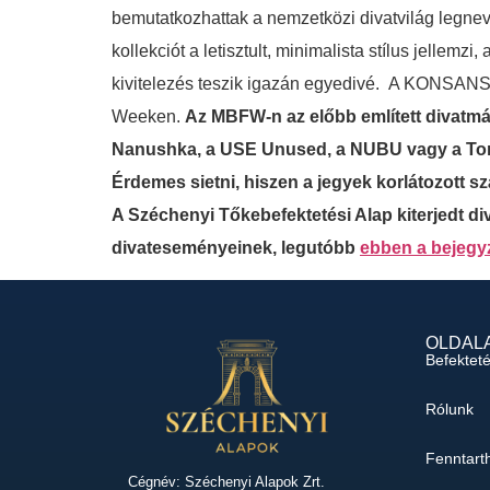
bemutatkozhattak a nemzetközi divatvilág legne
kollekciót a letisztult, minimalista stílus jellem
kivitelezés teszik igazán egyedivé. A KONSANSZ
Weeken.
Az MBFW-n az előbb említett divatmárk
Nanushka, a USE Unused, a NUBU vagy a Tom
Érdemes sietni, hiszen a jegyek korlátozott
A Széchenyi Tőkebefektetési Alap kiterjedt di
divateseményeinek, legutóbb
ebben a bejeg
OLDAL
Befektet
Rólunk
Fenntart
Cégnév: Széchenyi Alapok Zrt.