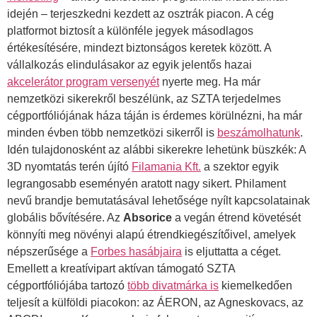
idején – terjeszkedni kezdett az osztrák piacon. A cég
platformot biztosít a különféle jegyek másodlagos
értékesítésére, mindezt biztonságos keretek között. A
vállalkozás elindulásakor az egyik jelentős hazai
akcelerátor program versenyét
nyerte meg. Ha már
nemzetközi sikerekről beszélünk, az SZTA terjedelmes
cégportfóliójának háza táján is érdemes körülnézni, ha már
minden évben több nemzetközi sikerről is
beszámolhatunk
.
Idén tulajdonosként az alábbi sikerekre lehetünk büszkék: A
3D nyomtatás terén újító
Filamania Kft.
a szektor egyik
legrangosabb eseményén aratott nagy sikert. Philament
nevű brandje bemutatásával lehetősége nyílt kapcsolatainak
globális bővítésére. Az
Absorice
a vegán étrend követését
könnyíti meg növényi alapú étrendkiegészítőivel, amelyek
népszerűsége a
Forbes hasábjaira
is eljuttatta a céget.
Emellett a kreatívipart aktívan támogató SZTA
cégportfóliójába tartozó
több divatmárka is
kiemelkedően
teljesít a külföldi piacokon: az ÁERON, az Agneskovacs, az