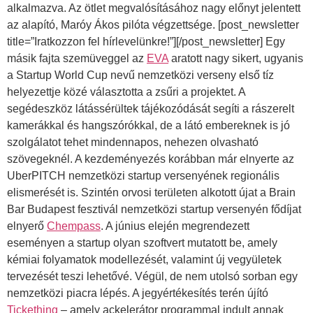
alkalmazva. Az ötlet megvalósításához nagy előnyt jelentett
az alapító, Maróy Ákos pilóta végzettsége. [post_newsletter
title=”Iratkozzon fel hírlevelünkre!”][/post_newsletter] Egy
másik fajta szemüveggel az
EVA
aratott nagy sikert, ugyanis
a Startup World Cup nevű nemzetközi verseny első tíz
helyezettje közé választotta a zsűri a projektet. A
segédeszköz látássérültek tájékozódását segíti a rászerelt
kamerákkal és hangszórókkal, de a látó embereknek is jó
szolgálatot tehet mindennapos, nehezen olvasható
szövegeknél. A kezdeményezés korábban már elnyerte az
UberPITCH nemzetközi startup versenyének regionális
elismerését is. Szintén orvosi területen alkotott újat a Brain
Bar Budapest fesztivál nemzetközi startup versenyén fődíjat
elnyerő
Chempass
. A június elején megrendezett
eseményen a startup olyan szoftvert mutatott be, amely
kémiai folyamatok modellezését, valamint új vegyületek
tervezését teszi lehetővé. Végül, de nem utolsó sorban egy
nemzetközi piacra lépés. A jegyértékesítés terén újító
Tickething
– amely ackelerátor programmal indult annak