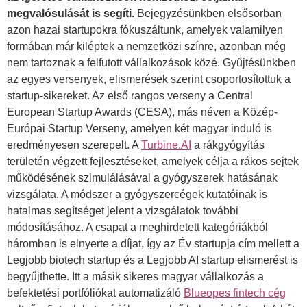
megvalósulását is segíti.
Bejegyzésünkben elsősorban
azon hazai startupokra fókuszáltunk, amelyek valamilyen
formában már kiléptek a nemzetközi színre, azonban még
nem tartoznak a felfutott vállalkozások közé. Gyűjtésünkben
az egyes versenyek, elismerések szerint csoportosítottuk a
startup-sikereket. Az első rangos verseny a Central
European Startup Awards (CESA), más néven a Közép-
Európai Startup Verseny, amelyen két magyar induló is
eredményesen szerepelt. A
Turbine.AI
a rákgyógyítás
területén végzett fejlesztéseket, amelyek célja a rákos sejtek
működésének szimulálásával a gyógyszerek hatásának
vizsgálata. A módszer a gyógyszercégek kutatóinak is
hatalmas segítséget jelent a vizsgálatok további
módosításához. A csapat a meghirdetett kategóriákból
háromban is elnyerte a díjat, így az Év startupja cím mellett a
Legjobb biotech startup és a Legjobb AI startup elismerést is
begyűjthette. Itt a másik sikeres magyar vállalkozás a
befektetési portfóliókat automatizáló
Blueopes fintech cég