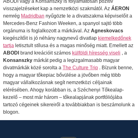
ABODI vagy a Konsanszky is folyamatosan pozitív
visszajelzéseket kap a nemzetközi szakmától. Az
ÁERON
nemrég
Madridban
nyűgözte le a divatszakma képviselőit a
Mercedes-Benz Fashion Weeken, a spanyol sajtó több
orgánuma is foglalkozott a márkával. Az
Agneskovacs
kiegészítőit is jó néhány nagynevű divatlap
kiemelkedőnek
tartja
letisztult stílusa és a magas minőség miatt. Emellett az
ABODI
brand kreációit számos
külföldi híresség viseli
, a
Konsanszky
márkát pedig a legizgalmasabb magyar
divatmárkák közé sorolta a
The Culture Trip
. Bízunk benne,
hogy a magyar tőkepiac bővülése a jövőben még több
magyar vállalkozásnak segít nemzetközi céljainak
elérésében. Ahogy korábban is, a Széchenyi Tőkealap-
kezelő – most már három – tőkealapjának portfóliójába
tartozó cégeinek sikereiről a továbbiakban is beszámolunk a
blogon.