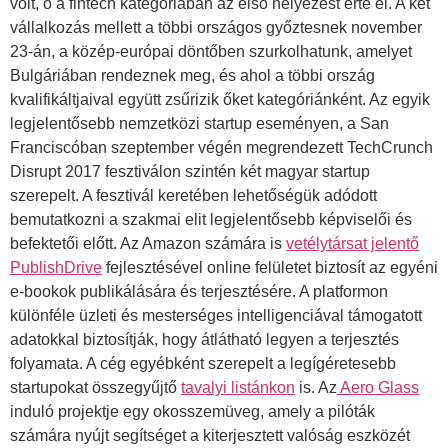
volt, ő a fintech kategóriában az első helyezést érte el. A két
vállalkozás mellett a többi országos győztesnek november
23-án, a közép-európai döntőben szurkolhatunk, amelyet
Bulgáriában rendeznek meg, és ahol a többi ország
kvalifikáltjaival együtt zsűrizik őket kategóriánként. Az egyik
legjelentősebb nemzetközi startup eseményen, a San
Franciscóban szeptember végén megrendezett TechCrunch
Disrupt 2017 fesztiválon szintén két magyar startup
szerepelt. A fesztivál keretében lehetőségük adódott
bemutatkozni a szakmai elit legjelentősebb képviselői és
befektetői előtt. Az Amazon számára is
vetélytársat jelentő
PublishDrive
fejlesztésével online felületet biztosít az egyéni
e-bookok publikálására és terjesztésére. A platformon
különféle üzleti és mesterséges intelligenciával támogatott
adatokkal biztosítják, hogy átlátható legyen a terjesztés
folyamata. A cég egyébként szerepelt a legígéretesebb
startupokat összegyűjtő
tavalyi listánkon
is. Az
Aero Glass
induló projektje egy okosszemüveg, amely a pilóták
számára nyújt segítséget a kiterjesztett valóság eszközét