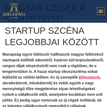
MAGYAR CÉGEK A
NEMZETKÖZI
STARTUP SZCÉNA
LEGJOBBJAI KÖZÖTT
Manapság egyre többször hallhatunk magyar feltörekvő
startupok külföldi sikereiről, határon túli terjeszkedésről,
rangos díjak elnyeréséről nem csak a régióban, de a
tengerentúlon is. A hazai startup ökoszisztéma sokat
fejlődött az utóbbi időben. Az új szereplők (
tőkealapok
,
akcelerátorok, inkubátorok) és velük együtt a nagy
mennyiségű tőke megjelenése olyan lehetőségeket
nyitott a vállalkozók előtt, amelyekre korábban nem volt
példa. Ez pedig ugye nemcsak az új cégek indítását, de
az ígéretes vállalkozások nemzetközi céljainak