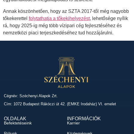
Annak köszönhetően, hogy az SZTA 2017-től még nagyobb
tőkekerettel
folytathatja a tőkekihelyezést
, lehetősége nyílik
rá, hogy 2025-ig még több vízipari cég fejlesztéséhez és
nemzetközi piaci terjeszkedéséhez tud hozzájárulni.
Cégnév: Széchenyi Alapok Zrt.
Cím: 1072 Budapest Rákóczi út 42. (EMKE Irodaház) VI. emelet
OLDALAK
INFORMÁCIÓK
Befektetéseink
Karrier
Rólunk
Közlemények