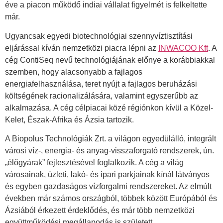
éve a piacon működő indiai vállalat figyelmét is felkeltette
már.
Ugyancsak egyedi biotechnológiai szennyvíztisztítási
eljárással kíván nemzetközi piacra lépni az
INWACOO Kft
. A
cég ContiSeq nevű technológiájának előnye a korábbiakkal
szemben, hogy alacsonyabb a fajlagos
energiafelhasználása, teret nyújt a fajlagos beruházási
költségének racionalizálására, valamint egyszerűbb az
alkalmazása. A cég célpiacai közé régiónkon kívül a Közel-
Kelet, Észak-Afrika és Ázsia tartozik.
A Biopolus Technológiák Zrt. a világon egyedülálló, integrált
városi víz-, energia- és anyag-visszaforgató rendszerek, ún.
„élőgyárak” fejlesztésével foglalkozik. A cég a világ
városainak, üzleti, lakó- és ipari parkjainak kínál látványos
és egyben gazdaságos vízforgalmi rendszereket. Az elmúlt
években már számos országból, többek között Európából és
Ázsiából érkezett érdeklődés, és már több nemzetközi
együttműködési megállapodás is született.