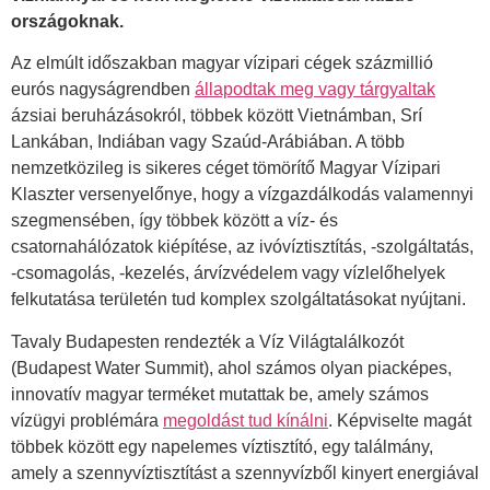
országoknak.
Az elmúlt időszakban magyar vízipari cégek százmillió
eurós nagyságrendben
állapodtak meg vagy tárgyaltak
ázsiai beruházásokról, többek között Vietnámban, Srí
Lankában, Indiában vagy Szaúd-Arábiában. A több
nemzetközileg is sikeres céget tömörítő Magyar Vízipari
Klaszter versenyelőnye, hogy a vízgazdálkodás valamennyi
szegmensében, így többek között a víz- és
csatornahálózatok kiépítése, az ivóvíztisztítás, -szolgáltatás,
-csomagolás, -kezelés, árvízvédelem vagy vízlelőhelyek
felkutatása területén tud komplex szolgáltatásokat nyújtani.
Tavaly Budapesten rendezték a Víz Világtalálkozót
(Budapest Water Summit), ahol számos olyan piacképes,
innovatív magyar terméket mutattak be, amely számos
vízügyi problémára
megoldást tud kínálni
. Képviselte magát
többek között egy napelemes víztisztító, egy találmány,
amely a szennyvíztisztítást a szennyvízből kinyert energiával