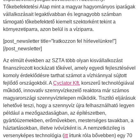
Tőkebefektetési Alap mint a magyar hagyományos iparágak
vállalkozásait legaktívabban és legnagyobb számban
támogató tőkebefektető kiemelt szektorként tekint a
környezetiparra, azon belül is a víziparra.
[post_newsletter title=”Iratkozzon fel hírlevelünkre!”]
[/post_newsletter]
Az elmúlt években az SZTA több olyan kisvállalkozást
finanszírozott kockázati tőkével, amely egyedi fejlesztésével
komoly érdeklődésre tarthat számot a vízhiánnyal sújtott
fejlődő országokból. A
Cyclator Kft.
korszerű technológiával
működő, innovatív szennyvízkezelő reaktora már számos
magyarországi szennyvíztelepen működik. Tisztító eljárásuk
lehetővé teszi, hogy a szennyvíz újra felhasználható legyen
például a mezőgazdaságban, az építészetben,
gyártóüzemekben, erőművekben, mesterséges tavakban, a
háztartásokban, illetve ivóvízként is. A nemzetközileg is
versenyképes technológia (
itt
írtunk róla bővebben) egy 70