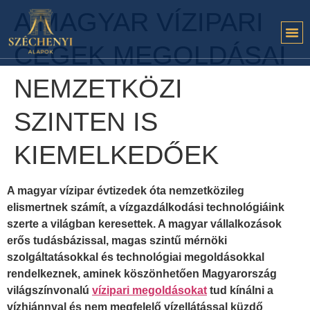
A MAGYAR VÍZIPARI
CÉGEK MEGOLDÁSAI
NEMZETKÖZI
SZINTEN IS
KIEMELKEDŐEK
A magyar vízipar évtizedek óta nemzetközileg
elismertnek számít, a vízgazdálkodási technológiáink
szerte a világban keresettek. A magyar vállalkozások
erős tudásbázissal, magas szintű mérnöki
szolgáltatásokkal és technológiai megoldásokkal
rendelkeznek, aminek köszönhetően Magyarország
világszínvonalú
vízipari megoldásokat
tud kínálni a
vízhiánnyal és nem megfelelő vízellátással küzdő