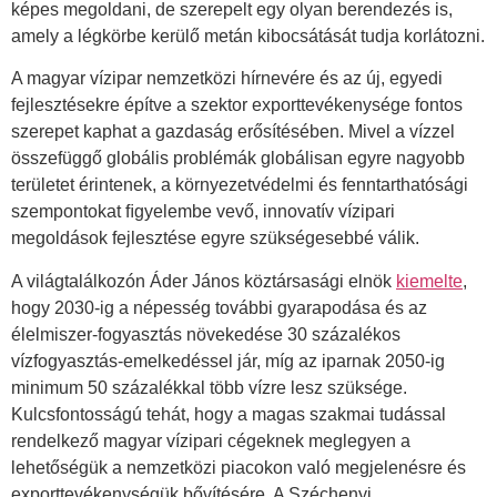
képes megoldani, de szerepelt egy olyan berendezés is,
amely a légkörbe kerülő metán kibocsátását tudja korlátozni.
A magyar vízipar nemzetközi hírnevére és az új, egyedi
fejlesztésekre építve a szektor exporttevékenysége fontos
szerepet kaphat a gazdaság erősítésében. Mivel a vízzel
összefüggő globális problémák globálisan egyre nagyobb
területet érintenek, a környezetvédelmi és fenntarthatósági
szempontokat ﬁgyelembe vevő, innovatív vízipari
megoldások fejlesztése egyre szükségesebbé válik.
A világtalálkozón Áder János köztársasági elnök
kiemelte
,
hogy 2030-ig a népesség további gyarapodása és az
élelmiszer-fogyasztás növekedése 30 százalékos
vízfogyasztás-emelkedéssel jár, míg az iparnak 2050-ig
minimum 50 százalékkal több vízre lesz szüksége.
Kulcsfontosságú tehát, hogy a magas szakmai tudással
rendelkező magyar vízipari cégeknek meglegyen a
lehetőségük a nemzetközi piacokon való megjelenésre és
exporttevékenységük bővítésére. A Széchenyi